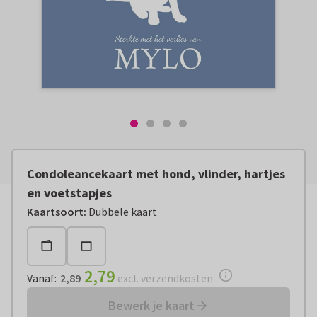
Condoleancekaart met hond, vlinder, hartjes
en voetstapjes
Vanaf:
€ 2,79
excl. verzendkosten
Kaartsoort
:
Dubbele kaart
2,79
Vanaf
:
2,89
excl. verzendkosten
Bewerk je kaart