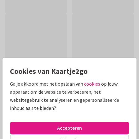
Cookies van Kaartje2go
Ga je akkoord met het opslaan van
cookies
op jouw
apparaat om de website te verbeteren, het
Productinformatie
websitegebruik te analyseren en gepersonaliseerde
inhoud aan te bieden?
Sierlijke kaart om iemand een steuntje in de rug te geven die
afscheid heeft moeten nemen van zijn of haar hond. De
achtergrondkleur is aanpasbaar.
Accepteren