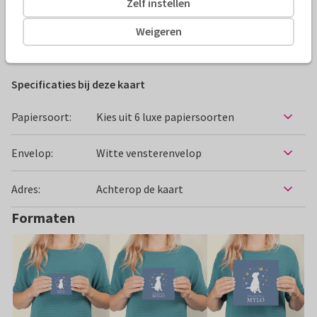
Zelf instellen
Alle kaarten zijn helemaal naar wens aan te passen
Weigeren
Condoleancekaarten
Chiwowy
Huisdier
Specificaties bij deze kaart
Papiersoort:
Kies uit 6 luxe papiersoorten
Envelop:
Witte vensterenvelop
Adres:
Achterop de kaart
Formaten