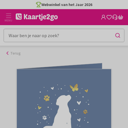
Ga
Webwinkel van het Jaar 2026
naar
de
MENU
inhoud
Terug