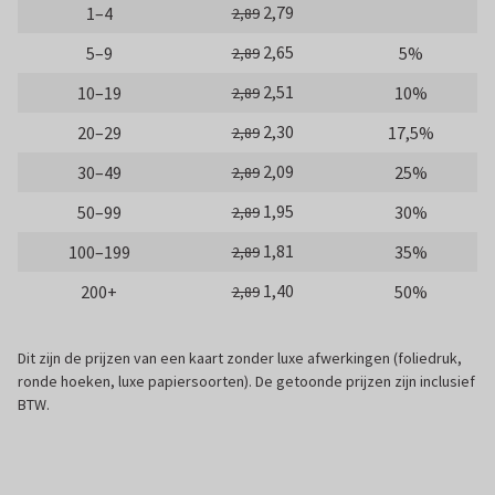
2,79
1–4
2,89
2,65
5–9
5%
2,89
2,51
10–19
10%
2,89
2,30
20–29
17,5%
2,89
2,09
30–49
25%
2,89
1,95
50–99
30%
2,89
1,81
100–199
35%
2,89
1,40
200+
50%
2,89
Dit zijn de prijzen van een kaart zonder luxe afwerkingen (foliedruk,
ronde hoeken, luxe papiersoorten). De getoonde prijzen zijn inclusief
BTW.