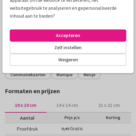
websitegebruik te analyseren en gepersonaliseerde
inhoud aan te bieden?
Productinformatie
Stoere uitnodiging voor een communiefeest met een roze
Accepteren
camouflageprint achtergrond, een ID plaatje met je eigen
naam en een foto!
Zelf instellen
Alle kaarten zijn helemaal naar wens aan te passen
Weigeren
Communiekaarten
Manique
Meisje
Formaten en prijzen
10 x 10 cm
14 x 14 cm
21 x 21 cm
Aantal
Prijs p/s
Korting
Gratis
Proefdruk
0,49