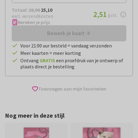
Totaal:
€ 25,10
Totaal:
28,90
25,10
€ 2,51
2,51
per stuk
p/st.
excl. verzendkosten
Bereken je prijs
Bewerk je kaart
Voor 21:00 uur besteld = vandaag verzonden
Meer kaarten = meer korting
Ontvang
GRATIS
een proefdruk van je ontwerp of
plaats direct je bestelling
Toevoegen aan mijn favorieten
Nog meer in deze stijl