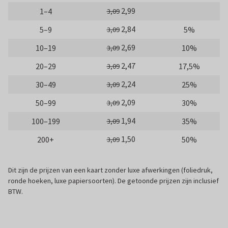
2,99
1–4
3,09
2,84
5–9
5%
3,09
2,69
10–19
10%
3,09
2,47
20–29
17,5%
3,09
2,24
30–49
25%
3,09
2,09
50–99
30%
3,09
1,94
100–199
35%
3,09
1,50
200+
50%
3,09
Dit zijn de prijzen van een kaart zonder luxe afwerkingen (foliedruk,
ronde hoeken, luxe papiersoorten). De getoonde prijzen zijn inclusief
BTW.