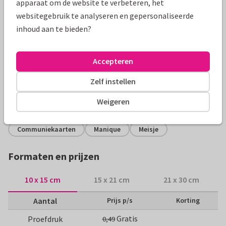
apparaat om de website te verbeteren, het
websitegebruik te analyseren en gepersonaliseerde
inhoud aan te bieden?
Productinformatie
Stijlvolle uitnodiging voor een communiefeest met een
Accepteren
goudlook tak op de achtergrond en een foto in een abstract
kader. In een mooie roze aardetint.
Zelf instellen
Weigeren
Alle kaarten zijn helemaal naar wens aan te passen
Communiekaarten
Manique
Meisje
Formaten en prijzen
10 x 15 cm
15 x 21 cm
21 x 30 cm
Aantal
Prijs p/s
Korting
Gratis
Proefdruk
0,49