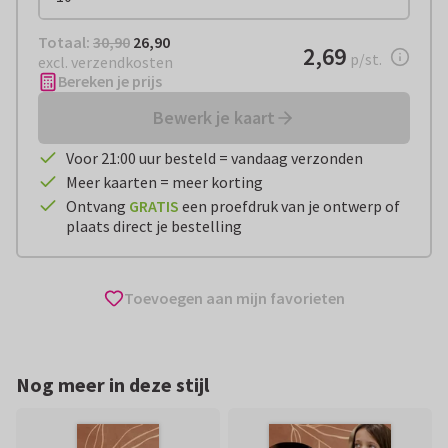
Totaal:
€ 26,90
Totaal:
30,90
26,90
€ 2,69
2,69
per stuk
p/st.
excl. verzendkosten
Bereken je prijs
Bewerk je kaart
Voor 21:00 uur besteld = vandaag verzonden
Meer kaarten = meer korting
Ontvang
GRATIS
een proefdruk van je ontwerp of
plaats direct je bestelling
Toevoegen aan mijn favorieten
Nog meer in deze stijl