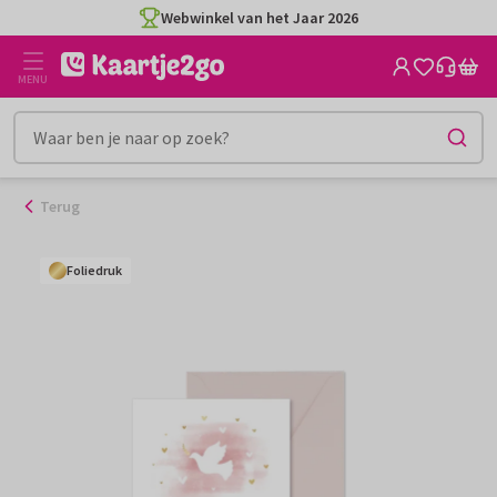
Ga
Webwinkel van het Jaar 2026
naar
de
MENU
inhoud
Terug
Foliedruk
Foliedruk
Foliedruk