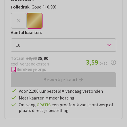
Foliedruk
:
Goud
(
+
0,99
)
+
€ 0,99
Aantal kaarten
:
Totaal:
€ 35,90
Totaal:
39,80
35,90
€ 3,59
3,59
per stuk
p/st.
excl. verzendkosten
Bereken je prijs
Bewerk je kaart
Voor 21:00 uur besteld = vandaag verzonden
Meer kaarten = meer korting
Ontvang
GRATIS
een proefdruk van je ontwerp of
plaats direct je bestelling