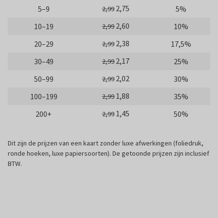
2,75
5–9
5%
2,99
2,60
10–19
10%
2,99
2,38
20–29
17,5%
2,99
2,17
30–49
25%
2,99
2,02
50–99
30%
2,99
1,88
100–199
35%
2,99
1,45
200+
50%
2,99
Dit zijn de prijzen van een kaart zonder luxe afwerkingen (foliedruk,
ronde hoeken, luxe papiersoorten). De getoonde prijzen zijn inclusief
BTW.