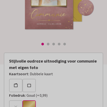
Stijlvolle oudroze uitnodiging voor communie
met eigen foto
Kaartsoort
:
Dubbele kaart
Foliedruk
:
Goud
(
+
0,99
)
+
€ 0,99