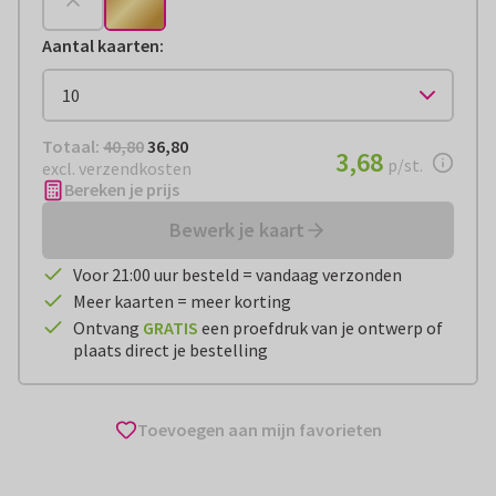
Aantal kaarten
:
Totaal:
€ 36,80
Totaal:
40,80
36,80
€ 3,68
3,68
per stuk
p/st.
excl. verzendkosten
Bereken je prijs
Bewerk je kaart
Voor 21:00 uur besteld = vandaag verzonden
Meer kaarten = meer korting
Ontvang
GRATIS
een proefdruk van je ontwerp of
plaats direct je bestelling
Toevoegen aan mijn favorieten