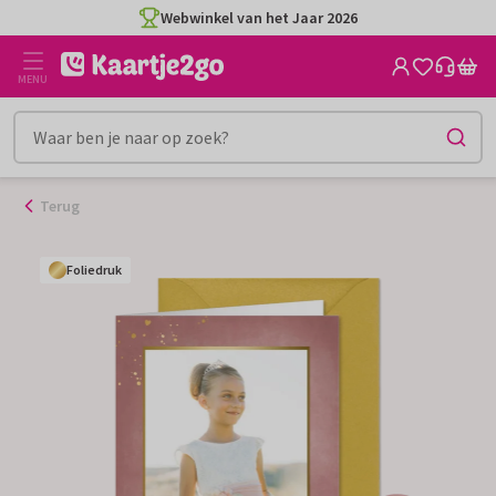
Ga
Webwinkel van het Jaar 2026
naar
de
MENU
inhoud
Terug
Foliedruk
Foliedruk
Foliedruk
Foliedruk
Foliedruk