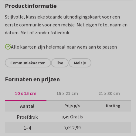
Productinformatie
Stijlvolle, klassieke staande uitnodigingskaart voor een
eerste communie voor een meisje. Met eigen foto, naam en
datum. Met of zonder foliedruk.
Alle kaarten zijn helemaal naar wens aan te passen
Communiekaarten
ilse
Meisje
Formaten en prijzen
10 x 15 cm
15 x 21 cm
21 x 30 cm
Aantal
Prijs p/s
Korting
Gratis
Proefdruk
0,49
2,99
1–4
3,09