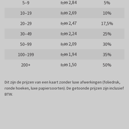
2,84
5–9
5%
3,09
2,69
10–19
10%
3,09
2,47
20–29
17,5%
3,09
2,24
30–49
25%
3,09
2,09
50–99
30%
3,09
1,94
100–199
35%
3,09
1,50
200+
50%
3,09
Dit zijn de prijzen van een kaart zonder luxe afwerkingen (foliedruk,
ronde hoeken, luxe papiersoorten). De getoonde prijzen zijn inclusief
BTW.