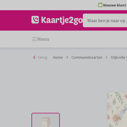
Ga
Nieuwe klant 
naar
de
inhoud
Menu
Terug
Home
Communiekaarten
Stijlvoll