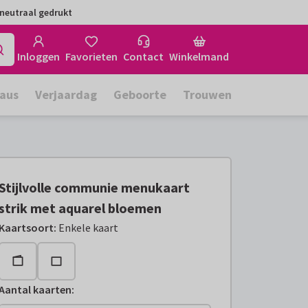
neutraal gedrukt
Inloggen
Favorieten
Contact
Winkelmand
aus
Verjaardag
Geboorte
Trouwen
Stijlvolle communie menukaart
strik met aquarel bloemen
Kaartsoort
:
Enkele kaart
Aantal kaarten
: