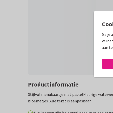
Coo
Ga je 
verbet
aan te
Productinformatie
Stijlvol menukaartje met pastelkleurige waterverf
bloemetjes. Alle tekst is aanpasbaar.
Alle kaarten zijn helemaal naar wens aan te p