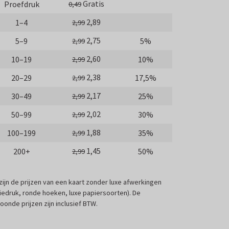
Gratis
Proefdruk
0,49
2,89
1–4
2,99
2,75
5–9
5%
2,99
2,60
10–19
10%
2,99
2,38
20–29
17,5%
2,99
2,17
30–49
25%
2,99
2,02
50–99
30%
2,99
1,88
100–199
35%
2,99
1,45
200+
50%
2,99
 zijn de prijzen van een kaart zonder luxe afwerkingen
liedruk, ronde hoeken, luxe papiersoorten). De
oonde prijzen zijn inclusief BTW.