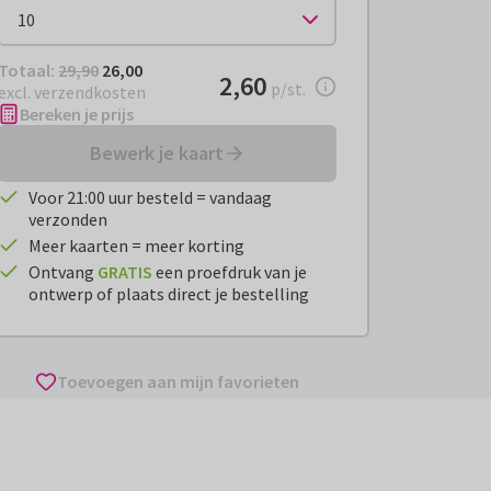
Totaal:
€ 26,00
Totaal:
29,90
26,00
€ 2,60
2,60
per stuk
p/st.
excl. verzendkosten
Bereken je prijs
Bewerk je kaart
Voor 21:00 uur besteld = vandaag
verzonden
Meer kaarten = meer korting
Ontvang
GRATIS
een proefdruk van je
ontwerp of plaats direct je bestelling
Toevoegen aan mijn favorieten