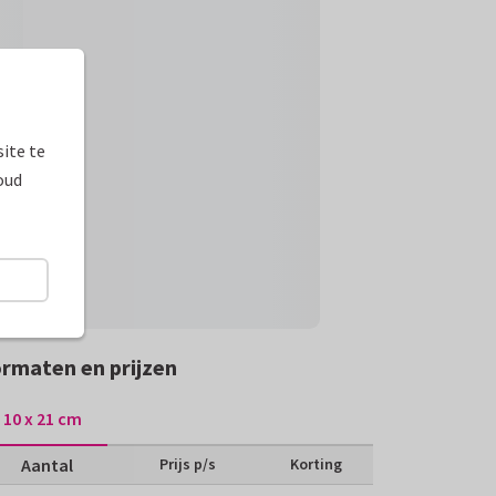
ite te
oud
rmaten en prijzen
10 x 21 cm
Aantal
Prijs p/s
Korting