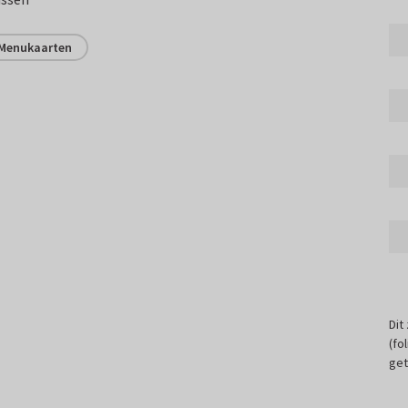
Menukaarten
Dit
(fo
get