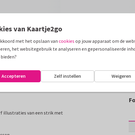
kies van Kaartje2go
akkoord met het opslaan van
cookies
op jouw apparaat om de webs
eren, het websitegebruik te analyseren en gepersonaliseerde inh
 bieden?
Accepteren
Zelf instellen
Weigeren
Fo
 illustraties van een strik met
assen