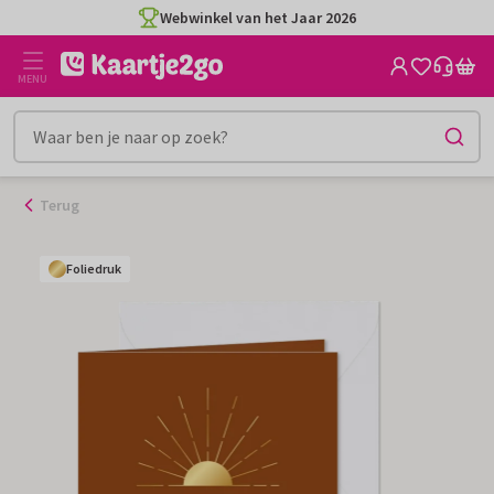
Ga
Webwinkel van het Jaar 2026
naar
de
MENU
inhoud
Terug
Foliedruk
Foliedruk
Foliedruk
Foliedruk
Foliedruk