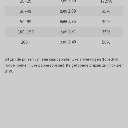
2,30
20–29
17,5%
2,89
2,09
30–49
25%
2,89
1,95
50–99
30%
2,89
1,81
100–199
35%
2,89
1,40
200+
50%
2,89
Dit zijn de prijzen van een kaart zonder luxe afwerkingen (foliedruk,
ronde hoeken, luxe papiersoorten). De getoonde prijzen zijn inclusief
BTW.