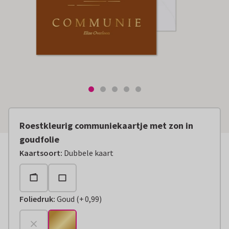
Roestkleurig communiekaartje met zon in
goudfolie
Kaartsoort
:
Dubbele kaart
Foliedruk
:
Goud
(
+
0,99
)
+
€ 0,99