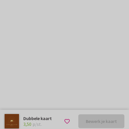
Dubbele kaart
Bewerk je kaart
€ 3,50
p/st.
3,50
p/st.