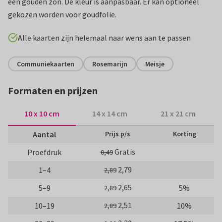
een gouden zon. De kleur is aanpasbaar. Er kan optioneel
gekozen worden voor goudfolie.
Alle kaarten zijn helemaal naar wens aan te passen
Communiekaarten
Rosemarijn
Meisje
Formaten en prijzen
10 x 10 cm
14 x 14 cm
21 x 21 cm
Aantal
Prijs p/s
Korting
Gratis
Proefdruk
0,49
2,79
1–4
2,89
2,65
5–9
5%
2,89
2,51
10–19
10%
2,89