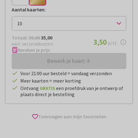
Aantal kaarten
:
Totaal:
€ 35,00
Totaal:
38,80
35,00
€ 3,50
3,50
per stuk
p/st.
excl. verzendkosten
Bereken je prijs
Bewerk je kaart
Voor 21:00 uur besteld = vandaag verzonden
Meer kaarten = meer korting
Ontvang
GRATIS
een proefdruk van je ontwerp of
plaats direct je bestelling
Toevoegen aan mijn favorieten