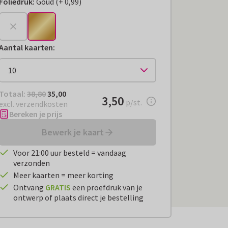
Foliedruk
:
Goud
(
+
0,99
)
+
€ 0,99
Aantal kaarten
:
Totaal:
€ 35,00
Totaal:
38,80
35,00
€ 3,50
3,50
per stuk
p/st.
excl. verzendkosten
Bereken je prijs
Bewerk je kaart
Voor 21:00 uur besteld = vandaag
verzonden
Meer kaarten = meer korting
Ontvang
GRATIS
een proefdruk van je
ontwerp of plaats direct je bestelling