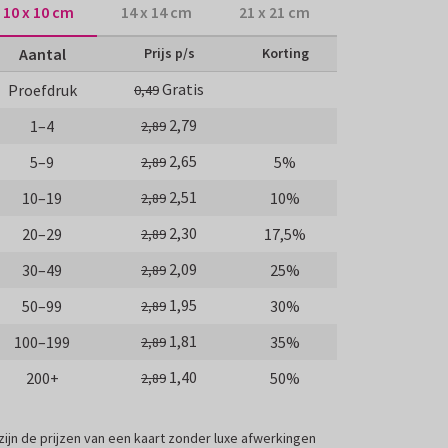
10 x 10 cm
14 x 14 cm
21 x 21 cm
Aantal
Prijs p/s
Korting
Gratis
Proefdruk
0,49
2,79
1–4
2,89
2,65
5–9
5%
2,89
2,51
10–19
10%
2,89
2,30
20–29
17,5%
2,89
2,09
30–49
25%
2,89
1,95
50–99
30%
2,89
1,81
100–199
35%
2,89
1,40
200+
50%
2,89
 zijn de prijzen van een kaart zonder luxe afwerkingen