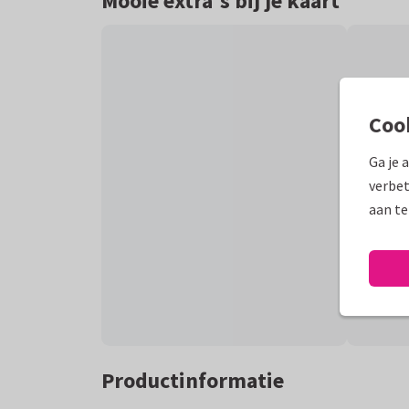
Mooie extra's bij je kaart
Coo
Ga je 
verbet
aan te
Productinformatie