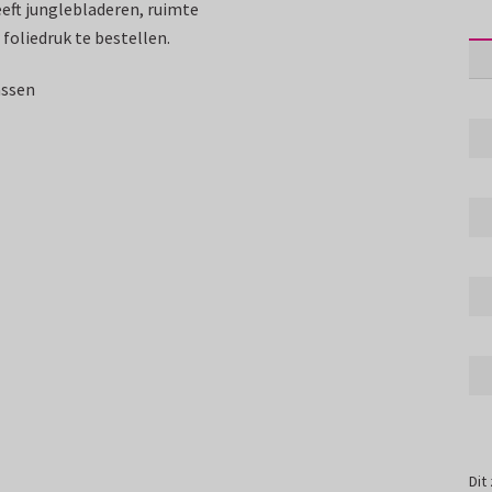
eft junglebladeren, ruimte
 foliedruk te bestellen.
assen
Dit