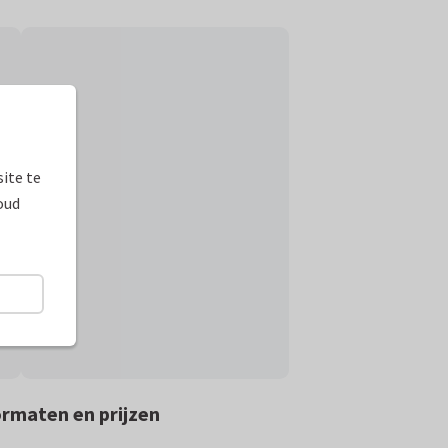
ite te
oud
rmaten en prijzen