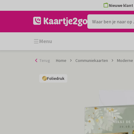
Ga
Nieuwe klant 
naar
de
inhoud
Menu
Terug
Home
Communiekaarten
Moderne u
Foliedruk
Foliedruk
Foliedruk
Foliedruk
Foliedruk