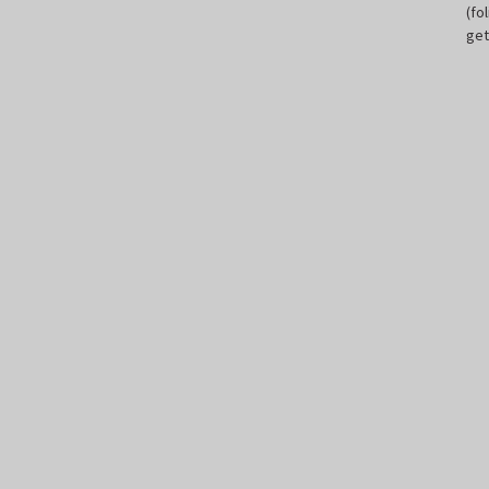
(fo
get