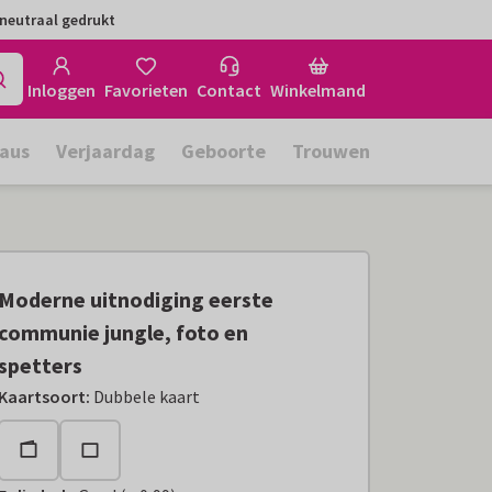
neutraal gedrukt
Inloggen
Favorieten
Contact
Winkelmand
aus
Verjaardag
Geboorte
Trouwen
Moderne uitnodiging eerste
communie jungle, foto en
spetters
Kaartsoort
:
Dubbele kaart