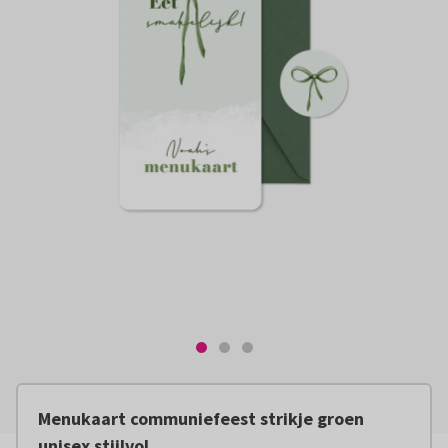
Menukaart communiefeest strikje groen
unisex stijlvol