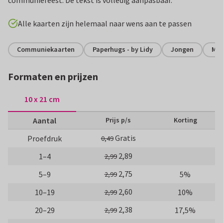
Alle kaarten zijn helemaal naar wens aan te passen
Communiekaarten
Paperhugs - by Lidy
Jongen
Mei
Formaten en prijzen
10 x 21 cm
Aantal
Prijs p/s
Korting
Gratis
Proefdruk
0,49
2,89
1–4
2,99
2,75
5–9
5%
2,99
2,60
10–19
10%
2,99
2,38
20–29
17,5%
2,99