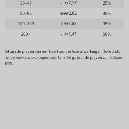
2,17
30–49
25%
2,99
2,02
50–99
30%
2,99
1,88
100–199
35%
2,99
1,45
200+
50%
2,99
Dit zijn de prijzen van een kaart zonder luxe afwerkingen (foliedruk,
ronde hoeken, luxe papiersoorten). De getoonde prijzen zijn inclusief
BTW.