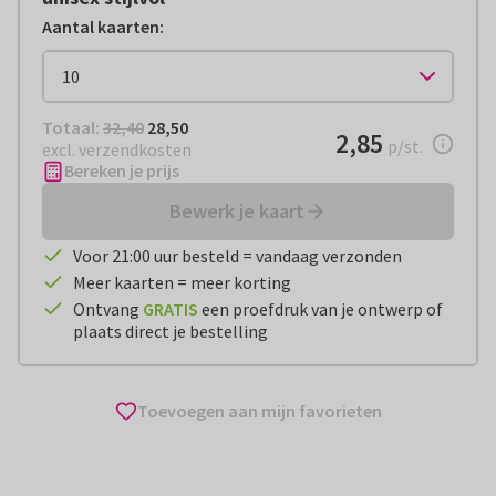
Aantal kaarten
:
Totaal:
€ 28,50
Totaal:
32,40
28,50
€ 2,85
2,85
per stuk
p/st.
excl. verzendkosten
Bereken je prijs
Bewerk je kaart
Voor 21:00 uur besteld = vandaag verzonden
Meer kaarten = meer korting
Ontvang
GRATIS
een proefdruk van je ontwerp of
plaats direct je bestelling
Toevoegen aan mijn favorieten