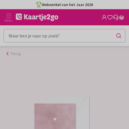
Ga
Webwinkel van het Jaar 2026
naar
de
MENU
inhoud
Terug