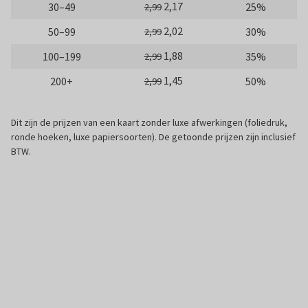
2,17
30–49
25%
2,99
2,02
50–99
30%
2,99
1,88
100–199
35%
2,99
1,45
200+
50%
2,99
Dit zijn de prijzen van een kaart zonder luxe afwerkingen (foliedruk,
ronde hoeken, luxe papiersoorten). De getoonde prijzen zijn inclusief
BTW.