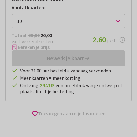
Aantal kaarten
:
Totaal:
€ 26,00
Totaal:
29,90
26,00
€ 2,60
2,60
per stuk
p/st.
excl. verzendkosten
Bereken je prijs
Bewerk je kaart
Voor 21:00 uur besteld = vandaag verzonden
Meer kaarten = meer korting
Ontvang
GRATIS
een proefdruk van je ontwerp of
plaats direct je bestelling
Toevoegen aan mijn favorieten