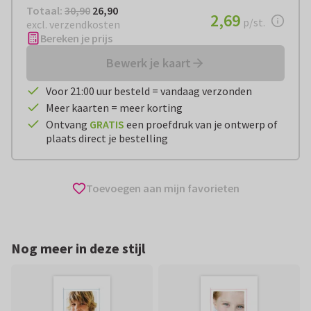
Totaal:
€ 26,90
Totaal:
30,90
26,90
€ 2,69
2,69
per stuk
p/st.
excl. verzendkosten
Bereken je prijs
Bewerk je kaart
Voor 21:00 uur besteld = vandaag verzonden
Meer kaarten = meer korting
Ontvang
GRATIS
een proefdruk van je ontwerp of
plaats direct je bestelling
Toevoegen aan mijn favorieten
Nog meer in deze stijl