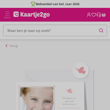
Ga
Webwinkel van het Jaar 2026
naar
de
MENU
inhoud
Terug