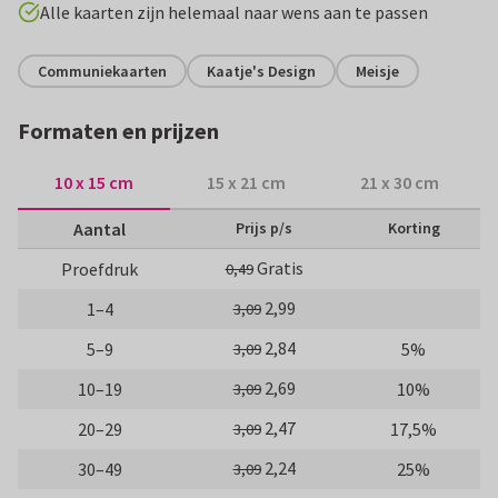
Alle kaarten zijn helemaal naar wens aan te passen
Communiekaarten
Kaatje's Design
Meisje
Formaten en prijzen
10 x 15 cm
15 x 21 cm
21 x 30 cm
Aantal
Prijs p/s
Korting
Gratis
Proefdruk
0,49
2,99
1–4
3,09
2,84
5–9
5%
3,09
2,69
10–19
10%
3,09
2,47
20–29
17,5%
3,09
2,24
30–49
25%
3,09