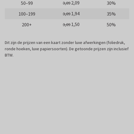
2,09
50–99
30%
3,09
1,94
100–199
35%
3,09
1,50
200+
50%
3,09
Dit zijn de prijzen van een kaart zonder luxe afwerkingen (foliedruk,
ronde hoeken, luxe papiersoorten). De getoonde prijzen zijn inclusief
BTW.