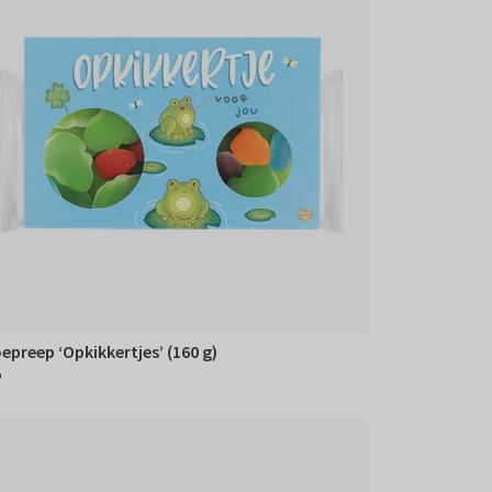
epreep ‘Opkikkertjes’ (160 g)
5
95