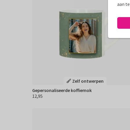
aan te
Zelf ontwerpen
Gepersonaliseerde koffiemok
12,95
€ 12,95