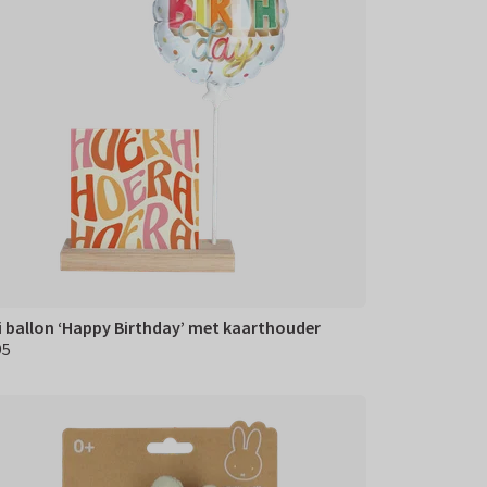
i ballon ‘Happy Birthday’ met kaarthouder
95
,95