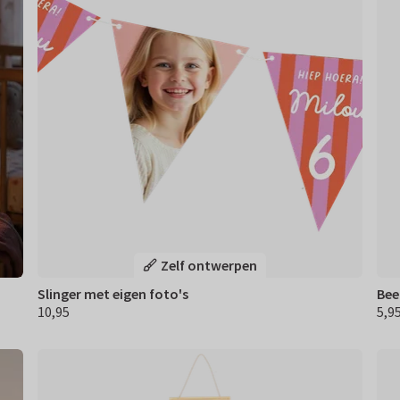
Zelf ontwerpen
Slinger met eigen foto's
Beer
10,95
5,9
€ 10,95
€ 5,