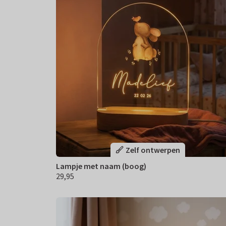
Zelf ontwerpen
Lampje met naam (boog)
29,95
€ 29,95