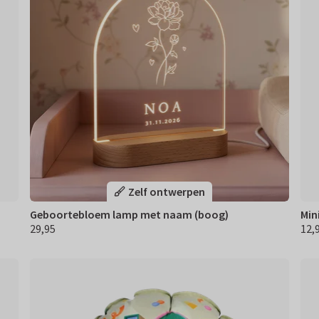
Zelf ontwerpen
Geboortebloem lamp met naam (boog)
Min
29,95
12,
€ 29,95
€ 12