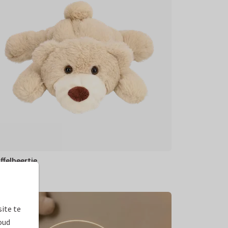
ffelbeertje
5
95
ite te
oud