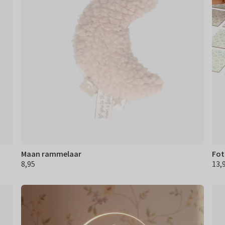
Maan rammelaar
Fot
8,95
13,9
€ 8,95
€ 13