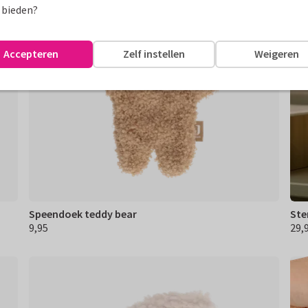
 bieden?
Accepteren
Zelf instellen
Weigeren
Speendoek teddy bear
Ste
9,95
29,
€ 9,95
€ 29