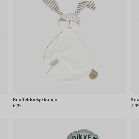
Knuffeldoekje konijn
Sno
6,95
4,9
€ 6,95
€ 4,