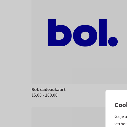
Bol. cadeaukaart
15,00 - 100,00
€ 15.00 100,00
Coo
Ga je 
verbet