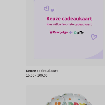
Keuze cadeaukaart
15,00 - 100,00
€ 15.00 100,00