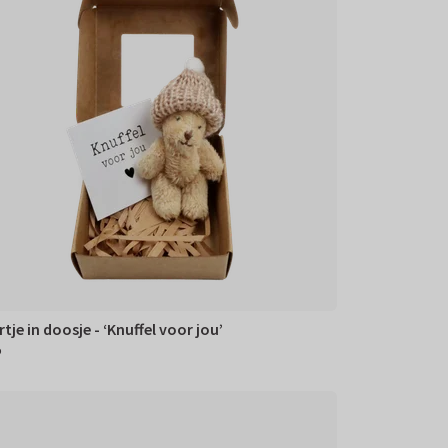
tje in doosje - ‘Knuffel voor jou’
5
95