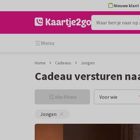
Ga
Ga
Nieuwe klant 
naar
naar
de
het
inhoud
filter
Menu
Home
Cadeaus
Jongen
Cadeau versturen na
Alle filters
Voor wie
Jongen