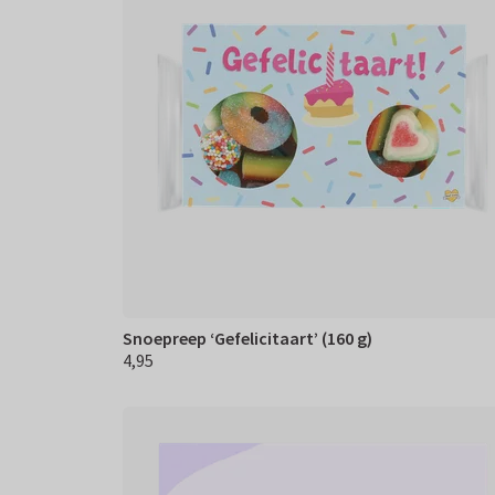
Snoepreep ‘Gefelicitaart’ (160 g)
4,95
€ 4,95