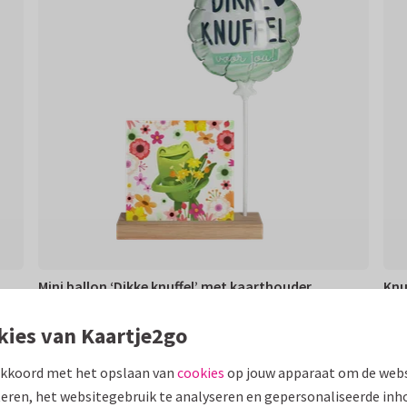
Mini ballon ‘Dikke knuffel’ met kaarthouder
Knu
12,95
9,9
€ 12,95
€ 9,
kies van Kaartje2go
akkoord met het opslaan van
cookies
op jouw apparaat om de webs
eren, het websitegebruik te analyseren en gepersonaliseerde inh