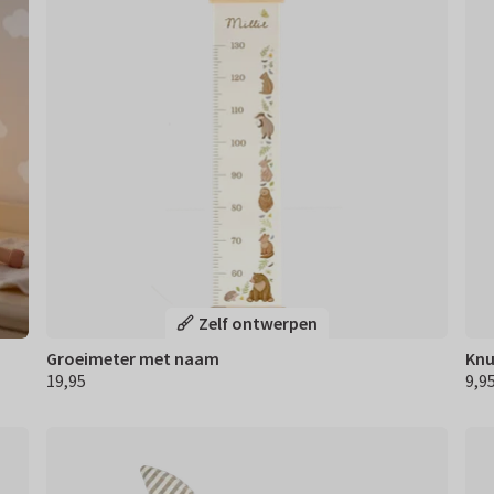
Zelf ontwerpen
Groeimeter met naam
Knu
19,95
9,9
€ 19,95
€ 9,