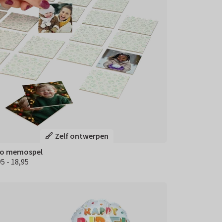
Zelf ontwerpen
o memospel
5 - 18,95
.95 18,95