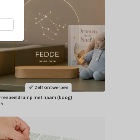
Zelf ontwerpen
rrenbeeld lamp met naam (boog)
95
,95