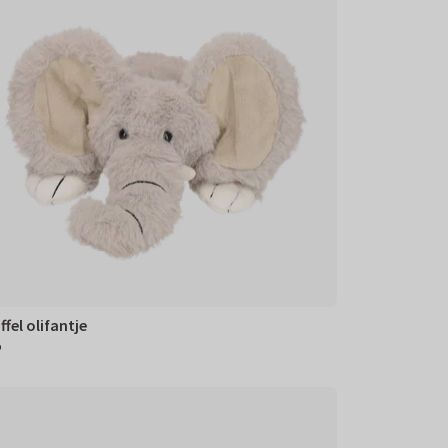
ffel olifantje
5
95