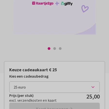
Keuze cadeaukaart € 25
Kies een cadeaubedrag
25,00
Prijs (per stuk)
Prijs (per stuk):
€ 25,00
excl. verzendkosten en kaart
excl. verzendkosten en kaart
Kaart toevoegen