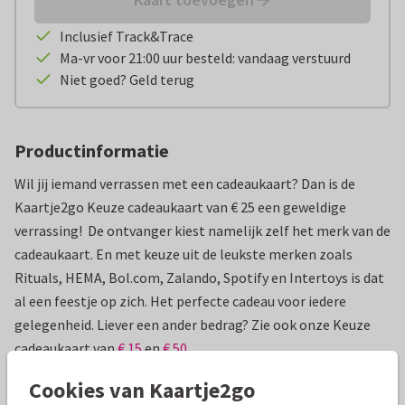
Inclusief Track&Trace
Ma-vr voor 21:00 uur besteld: vandaag verstuurd
Niet goed? Geld terug
Productinformatie
Wil jij iemand verrassen met een cadeaukaart? Dan is de
Kaartje2go Keuze cadeaukaart van € 25 een geweldige
verrassing! De ontvanger kiest namelijk zelf het merk van de
cadeaukaart. En met keuze uit de leukste merken zoals
Rituals, HEMA, Bol.com, Zalando, Spotify en Intertoys is dat
al een feestje op zich. Het perfecte cadeau voor iedere
gelegenheid. Liever een ander bedrag? Zie ook onze Keuze
cadeaukaart van
€ 15
en
€ 50.
Hoe werkt het precies?
Cookies van Kaartje2go