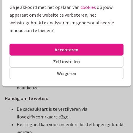
De ontvanger krijgt een fysieke kaart met een unieke
Ga je akkoord met het opslaan van
cookies
op jouw
code.
apparaat om de website te verbeteren, het
Via de URL op dit kaartje, komt de ontvanger direct op
websitegebruik te analyseren en gepersonaliseerde
de verzilverpagina terecht.
inhoud aan te bieden?
De ontvanger kiest een cadeaukaart uit meer dan 40
toffe merken en vult de juiste waarde in (deze staat
ook op de cadeaukaart).
Accepteren
De ontvanger vult zijn of haar gegevens in, zodat de
Zelf instellen
code kan worden verzilverd.
De ontvanger krijgt een e-mail met daarin de digitale
Weigeren
cadeaukaart, die kan worden ingeleverd bij het merk
naar keuze.
Handig om te weten:
De cadeaukaart is te verzilveren via
ilovegiffy.com/kaartje2go.
Het tegoed kan voor meerdere bestellingen gebruikt
worden.