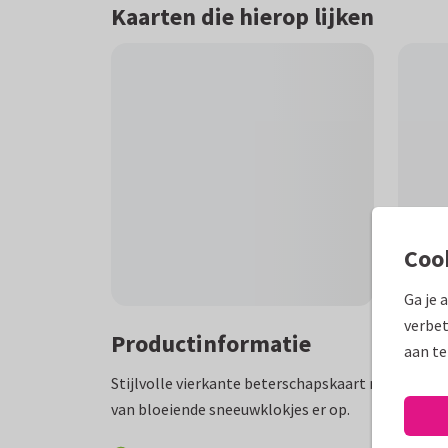
Kaarten die hierop lijken
Coo
Ga je 
verbet
Productinformatie
aan te
Stijlvolle vierkante beterschapskaart met een wi
van bloeiende sneeuwklokjes er op.