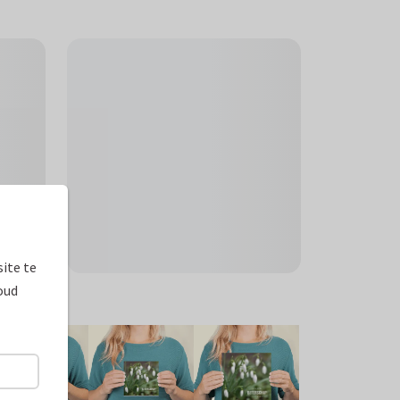
ite te
oud
ormaten