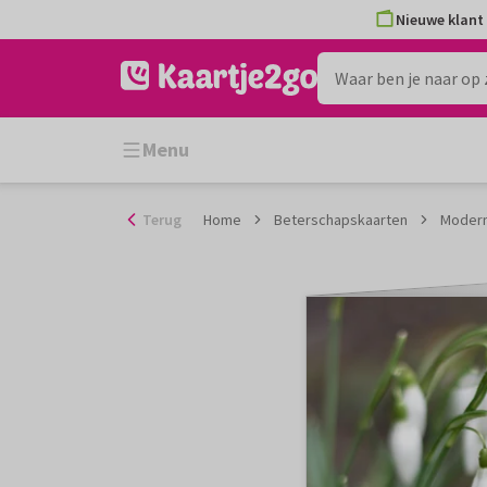
Ga
Nieuwe klant 
naar
de
inhoud
Menu
Terug
Home
Beterschapskaarten
Modern