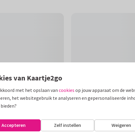
kies van Kaartje2go
akkoord met het opslaan van
cookies
op jouw apparaat om de webs
eren, het websitegebruik te analyseren en gepersonaliseerde inh
F
 bieden?
nterse / voorjaar natuurfoto
Accepteren
Zelf instellen
Weigeren