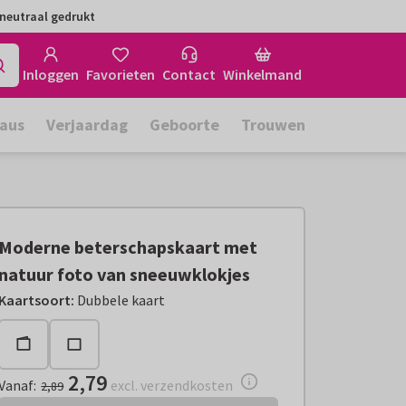
neutraal gedrukt
Inloggen
Favorieten
Contact
Winkelmand
aus
Verjaardag
Geboorte
Trouwen
Moderne beterschapskaart met
natuur foto van sneeuwklokjes
Vanaf:
€ 2,79
excl. verzendkosten
Kaartsoort
:
Dubbele kaart
2,79
Vanaf
:
excl. verzendkosten
2,89