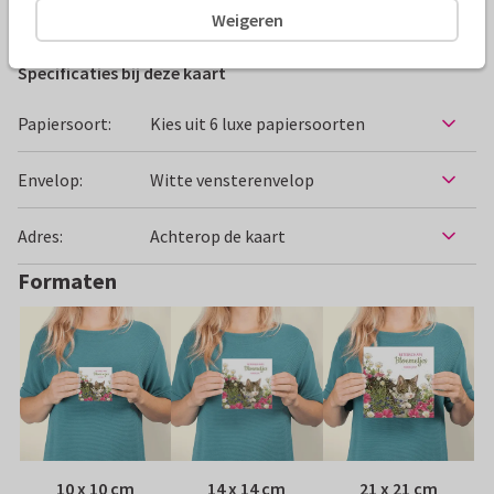
Beterschapskaarten
Francien van Westering
Vrouw
Weigeren
Specificaties bij deze kaart
Papiersoort:
Kies uit 6 luxe papiersoorten
Envelop:
Witte vensterenvelop
Adres:
Achterop de kaart
Formaten
10 x 10 cm
14 x 14 cm
21 x 21 cm