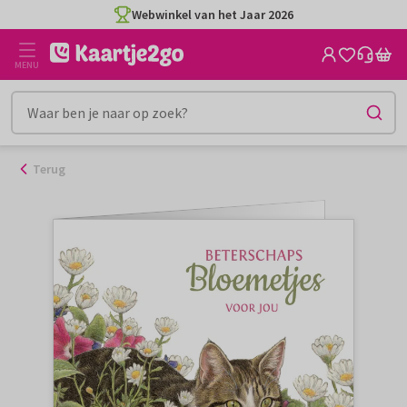
Ga
Webwinkel van het Jaar 2026
naar
de
MENU
inhoud
Terug