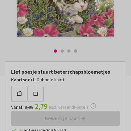
Lief poesje stuurt beterschapsbloemetjes
Vanaf:
€ 2,79
excl. verzendkosten
Kaartsoort
:
Dubbele kaart
2,79
Vanaf
:
2,89
excl. verzendkosten
Bewerk je kaart
Klantwaardering 9.2/10