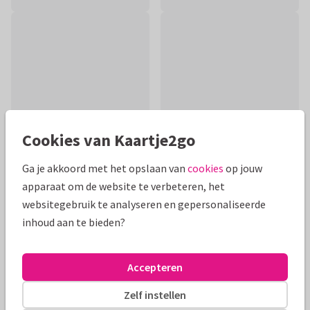
Cookies van Kaartje2go
Ga je akkoord met het opslaan van
cookies
op jouw
apparaat om de website te verbeteren, het
Productinformatie
websitegebruik te analyseren en gepersonaliseerde
inhoud aan te bieden?
Stuur deze lieve beterschapsbloemetjes om iemand een
beetje op te fleuren. Illustraties van Francien van Westering
Accepteren
Alle kaarten zijn helemaal naar wens aan te passen
Zelf instellen