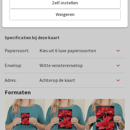
Zelf instellen
Alle kaarten zijn helemaal naar wens aan te passen
Weigeren
Beterschapskaarten
ilse
Vrouw
Bloemen
Specificaties bij deze kaart
Papiersoort:
Kies uit 6 luxe papiersoorten
Envelop:
Witte vensterenvelop
Adres:
Achterop de kaart
Formaten