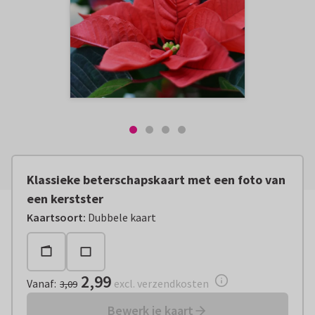
Klassieke beterschapskaart met een foto van
een kerstster
Vanaf:
€ 2,99
excl. verzendkosten
Kaartsoort
:
Dubbele kaart
2,99
Vanaf
:
excl. verzendkosten
3,09
Bewerk je kaart