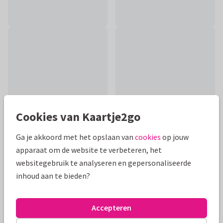
Cookies van Kaartje2go
Ga je akkoord met het opslaan van
cookies
op jouw
apparaat om de website te verbeteren, het
Productinformatie
websitegebruik te analyseren en gepersonaliseerde
inhoud aan te bieden?
Wens iemand veel beterschap toe met deze
beterschapskaart met december- wintersfeer. Met een
natuur foto van een rode kerst ster plant.
Accepteren