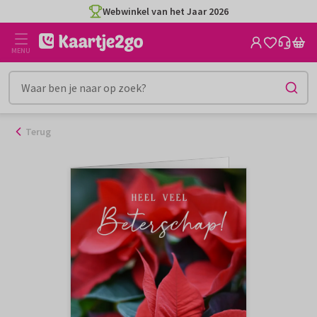
Ga
Webwinkel van het Jaar 2026
naar
de
MENU
inhoud
Terug