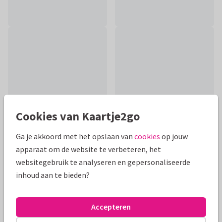
Cookies van Kaartje2go
Ga je akkoord met het opslaan van
cookies
op jouw
apparaat om de website te verbeteren, het
Productinformatie
websitegebruik te analyseren en gepersonaliseerde
inhoud aan te bieden?
Een grappige beterschapskaart met twee leuke beren en
knuffels voor een man. Teksten en de achtergrond kan je
aanpassen. Van Harte Beterschap!
Accepteren