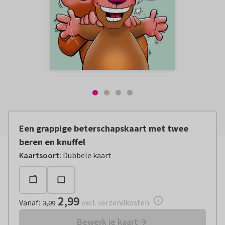
Een grappige beterschapskaart met twee
beren en knuffel
Vanaf:
€ 2,99
excl. verzendkosten
Kaartsoort
:
Dubbele kaart
2,99
Vanaf
:
excl. verzendkosten
3,09
Bewerk je kaart