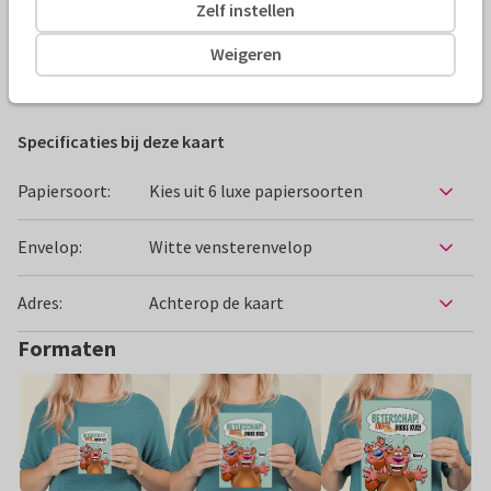
Zelf instellen
Alle kaarten zijn helemaal naar wens aan te passen
Weigeren
Beterschapskaarten
Hans Elsenburg
Dieren
Humor
Specificaties bij deze kaart
Papiersoort:
Kies uit 6 luxe papiersoorten
Envelop:
Witte vensterenvelop
Adres:
Achterop de kaart
Formaten