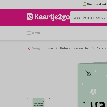
Ga
Nieuwe klant 
naar
de
inhoud
Menu
Terug
Home
Beterschapskaarten
Beters