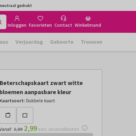
neutraal gedrukt
Inloggen
Favorieten
Contact
Winkelmand
aus
Verjaardag
Geboorte
Trouwen
Beterschapskaart zwart witte
bloemen aanpasbare kleur
Vanaf:
€ 2,99
excl. verzendkosten
Kaartsoort
:
Dubbele kaart
2,99
Vanaf
:
3,09
excl. verzendkosten