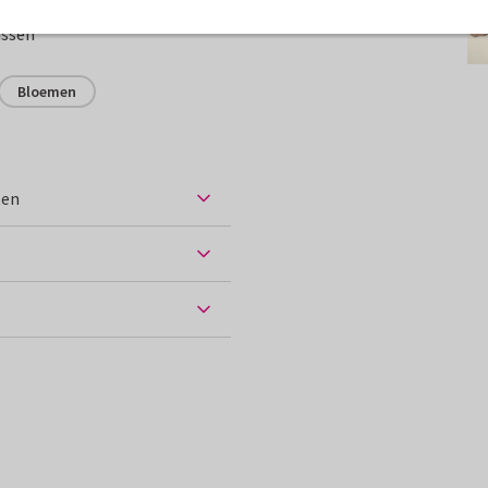
assen
Bloemen
ten