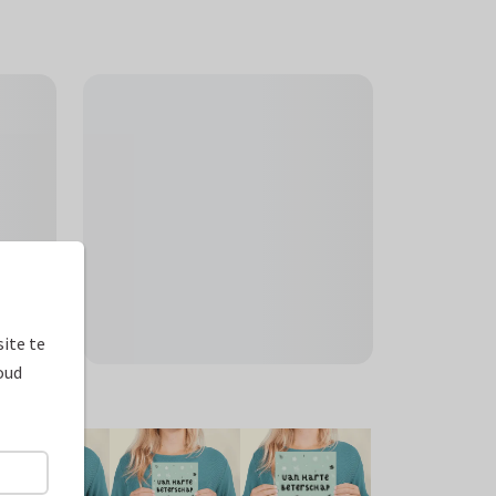
ite te
oud
ormaten