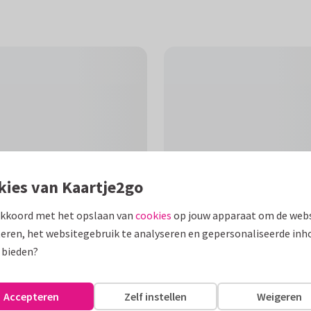
kies van Kaartje2go
akkoord met het opslaan van
cookies
op jouw apparaat om de webs
eren, het websitegebruik te analyseren en gepersonaliseerde inh
F
 bieden?
n! De achtergrondkleur van
Accepteren
Zelf instellen
Weigeren