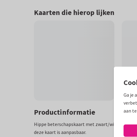
Kaarten die hierop lijken
Coo
Ga je 
verbet
Productinformatie
aan te
Hippe beterschapskaart met zwart/witte bloeme
deze kaart is aanpasbaar.