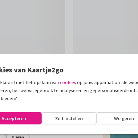
kies van Kaartje2go
akkoord met het opslaan van
cookies
op jouw apparaat om de webs
Formaten
eren, het websitegebruik te analyseren en gepersonaliseerde inh
 bieden?
je met botanische print voor een
Accepteren
Zelf instellen
Weigeren
assen
d
Dieren