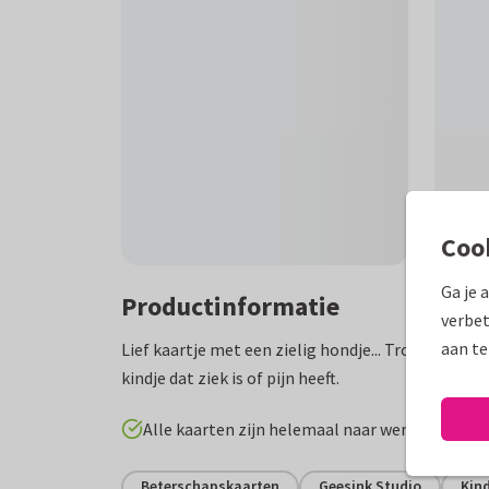
Coo
Ga je 
Productinformatie
verbet
aan te
Lief kaartje met een zielig hondje... Troostkaart
kindje dat ziek is of pijn heeft.
Alle kaarten zijn helemaal naar wens aan te p
Beterschapskaarten
Geesink Studio
Kin