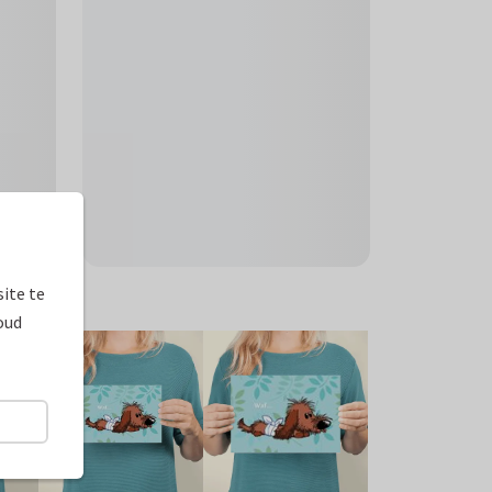
ite te
oud