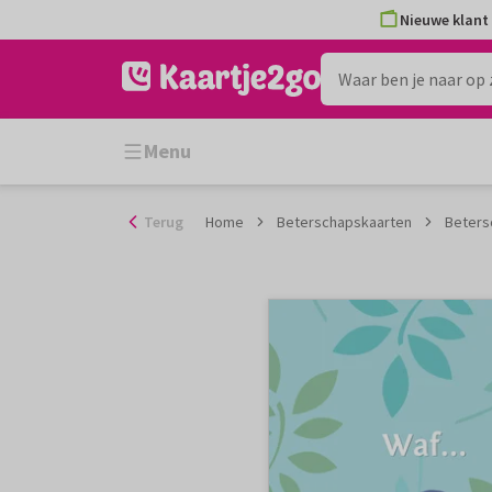
Ga
Nieuwe klant 
naar
de
inhoud
Menu
Terug
Home
Beterschapskaarten
Beters