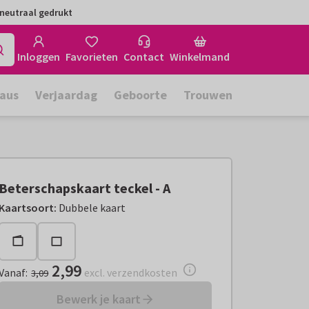
neutraal gedrukt
Inloggen
Favorieten
Contact
Winkelmand
aus
Verjaardag
Geboorte
Trouwen
Beterschapskaart teckel - A
Vanaf:
€ 2,99
excl. verzendkosten
Kaartsoort
:
Dubbele kaart
2,99
Vanaf
:
excl. verzendkosten
3,09
Bewerk je kaart