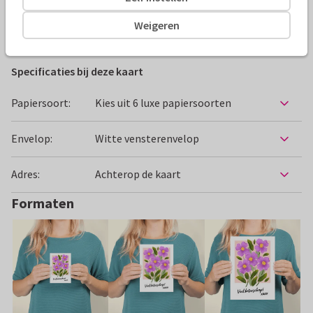
Weigeren
Beterschapskaarten
Elise Veerman
Vrouw
Bloeme
Specificaties bij deze kaart
Papiersoort:
Kies uit 6 luxe papiersoorten
Envelop:
Witte vensterenvelop
Adres:
Achterop de kaart
Formaten