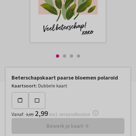
Beterschapskaart paarse bloemen polaroid
Vanaf:
€ 2,99
excl. verzendkosten
Kaartsoort
:
Dubbele kaart
2,99
Vanaf
:
excl. verzendkosten
3,09
Bewerk je kaart