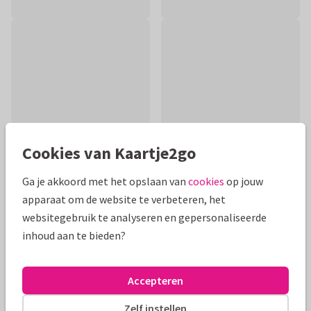
Cookies van Kaartje2go
Ga je akkoord met het opslaan van
cookies
op jouw
apparaat om de website te verbeteren, het
Productinformatie
websitegebruik te analyseren en gepersonaliseerde
Beterschapskaart met kleurrijke paarse bloemen. Stuur
inhoud aan te bieden?
iemand een opkikkertje met deze kaart met polaroid-look,
en laat weten dat je aan diegene denkt.
Accepteren
Alle kaarten zijn helemaal naar wens aan te passen
Zelf instellen