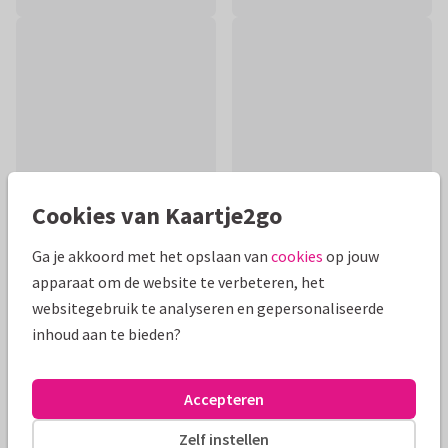
Cookies van Kaartje2go
Ga je akkoord met het opslaan van
cookies
op jouw
apparaat om de website te verbeteren, het
Productinformatie
websitegebruik te analyseren en gepersonaliseerde
Lieve beterschapskaart met getekende vlinders en
inhoud aan te bieden?
madeliefjes. In de kaart is ruimte voor een lieve
beterschapswens voor de ontvanger.
Accepteren
Alle kaarten zijn helemaal naar wens aan te passen
Zelf instellen