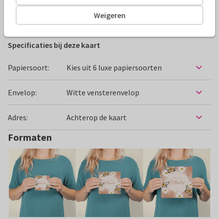
Weigeren
Beterschapskaarten
Studio Dutch Dots
Vrouw
Blo
Specificaties bij deze kaart
Papiersoort:
Kies uit 6 luxe papiersoorten
Envelop:
Witte vensterenvelop
Adres:
Achterop de kaart
Formaten