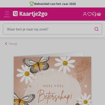
Ga
Webwinkel van het Jaar 2026
naar
de
MENU
inhoud
Terug