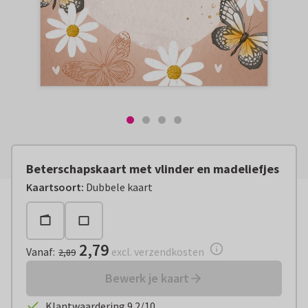
Beterschapskaart met vlinder en madeliefjes
Vanaf:
€ 2,79
excl. verzendkosten
Kaartsoort
:
Dubbele kaart
2,79
Vanaf
:
excl. verzendkosten
2,89
Bewerk je kaart
Klantwaardering 9.2/10