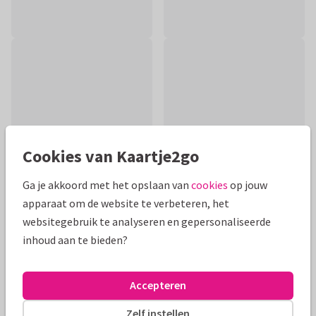
Cookies van Kaartje2go
Ga je akkoord met het opslaan van
cookies
op jouw
apparaat om de website te verbeteren, het
websitegebruik te analyseren en gepersonaliseerde
Productinformatie
inhoud aan te bieden?
Kleurige beterschapskaart met bloemen om de zieke een
beetje op te vrolijken!
Accepteren
Alle kaarten zijn helemaal naar wens aan te passen
Zelf instellen