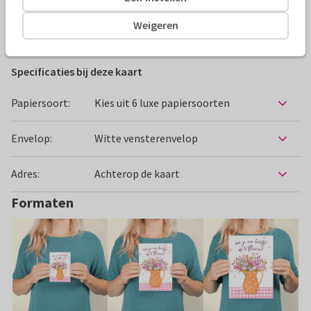
Weigeren
Beterschapskaarten
Tigermouse
Vrouw
Bloemen
Specificaties bij deze kaart
Papiersoort:
Kies uit 6 luxe papiersoorten
Envelop:
Witte vensterenvelop
Adres:
Achterop de kaart
Formaten