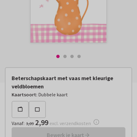
Beterschapskaart met vaas met kleurige
veldbloemen
Vanaf:
€ 2,99
excl. verzendkosten
Kaartsoort
:
Dubbele kaart
2,99
Vanaf
:
excl. verzendkosten
3,09
Bewerk je kaart