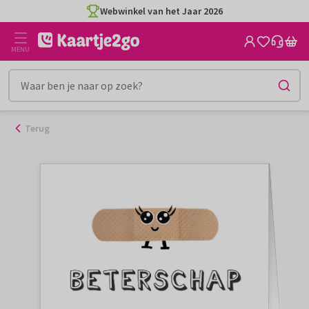
Ga
Webwinkel van het Jaar 2026
naar
de
MENU
inhoud
Terug