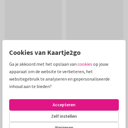
Cookies van Kaartje2go
Ga je akkoord met het opslaan van
cookies
op jouw
apparaat om de website te verbeteren, het
Productinformatie
websitegebruik te analyseren en gepersonaliseerde
Leuke vrolijke beterschapskaart als opkikker bij ziekte of na
inhoud aan te bieden?
operatie, met een pleister met gezichtje.
Alle kaarten zijn helemaal naar wens aan te passen
Accepteren
Zelf instellen
Beterschapskaarten
manondesign
Vrouw
Humor
Weigeren