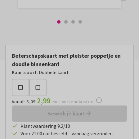
Beterschapskaart met pleister poppetje en
doodle binnenkant
Vanaf:
€ 2,99
excl. verzendkosten
Kaartsoort
:
Dubbele kaart
2,99
Vanaf
:
3,09
excl. verzendkosten
Bewerk je kaart
Klantwaardering 9.2/10
Voor 21:00 uur besteld = vandaag verzonden