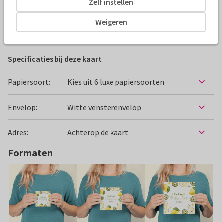
Zelf instellen
Alle kaarten zijn helemaal naar wens aan te passen
Weigeren
Beterschapskaarten
Studio Dutch Dots
Specificaties bij deze kaart
Papiersoort:
Kies uit 6 luxe papiersoorten
Envelop:
Witte vensterenvelop
Adres:
Achterop de kaart
Formaten