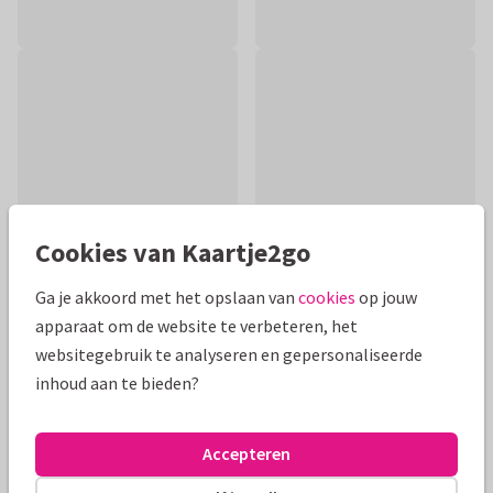
Cookies van Kaartje2go
Ga je akkoord met het opslaan van
cookies
op jouw
apparaat om de website te verbeteren, het
Productinformatie
websitegebruik te analyseren en gepersonaliseerde
inhoud aan te bieden?
Beterschapskaart met vrolijke illustraties om iemand weer
op te beuren. De kaart is omrand met groen fruit. Pas de
kaart naar wens aan.
Accepteren