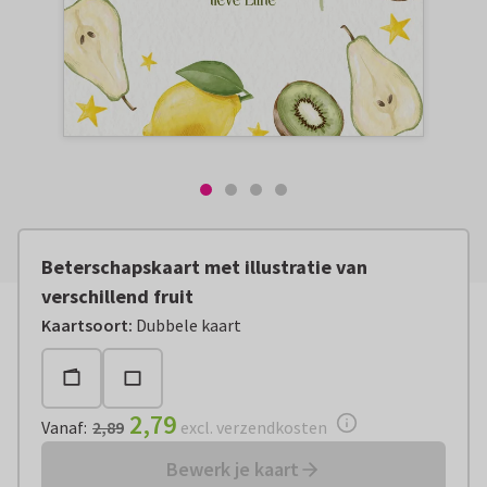
Beterschapskaart met illustratie van
verschillend fruit
Vanaf:
€ 2,79
excl. verzendkosten
Kaartsoort
:
Dubbele kaart
2,79
Vanaf
:
2,89
excl. verzendkosten
Bewerk je kaart