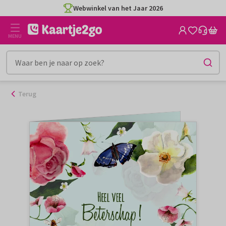
Ga
Webwinkel van het Jaar 2026
naar
de
MENU
inhoud
Terug