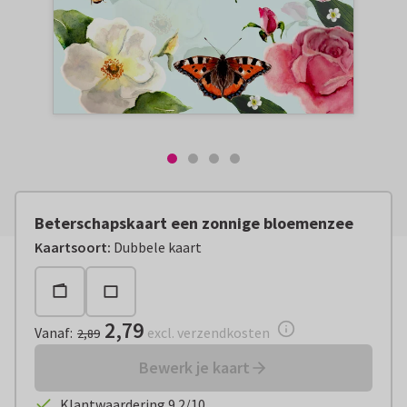
Beterschapskaart een zonnige bloemenzee
Vanaf:
€ 2,79
excl. verzendkosten
Kaartsoort
:
Dubbele kaart
2,79
Vanaf
:
excl. verzendkosten
2,89
Bewerk je kaart
Klantwaardering 9.2/10