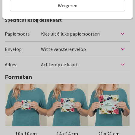
Beterschapskaarten
Ings kaartjes
Vrouw
Bloemen
Weigeren
Specificaties bij deze kaart
Papiersoort:
Kies uit 6 luxe papiersoorten
Envelop:
Witte vensterenvelop
Adres:
Achterop de kaart
Formaten
10 x 10 cm
14 x 14 cm
21 x 21 cm