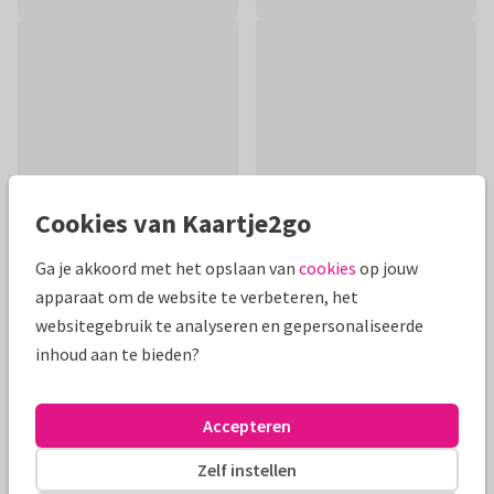
Cookies van Kaartje2go
Ga je akkoord met het opslaan van
cookies
op jouw
apparaat om de website te verbeteren, het
Productinformatie
websitegebruik te analyseren en gepersonaliseerde
inhoud aan te bieden?
Een sfeervolle beterschapskaart met op de voorkant een
zonnige bloemenzee met vlinders. Gemaakt in aquarel.
Accepteren
Alle kaarten zijn helemaal naar wens aan te passen
Zelf instellen