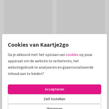
Cookies van Kaartje2go
Ga je akkoord met het opslaan van
cookies
op jouw
apparaat om de website te verbeteren, het
Productinformatie
websitegebruik te analyseren en gepersonaliseerde
Een opbeurende christelijke kaart om iemand heel veel
inhoud aan te bieden?
beterschap en Gods zegen te wensen bij ziekte.
Alle kaarten zijn helemaal naar wens aan te passen
Accepteren
Zelf instellen
Beterschapskaarten
Anne-Brechtje
Vrouw
Bloeme
Weigeren