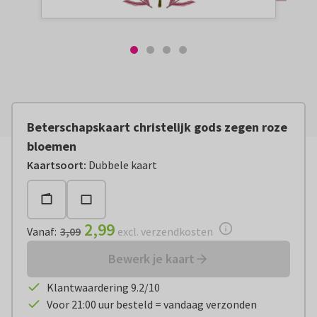
Beterschapskaart christelijk gods zegen roze
bloemen
Vanaf:
€ 2,99
excl. verzendkosten
Kaartsoort
:
Dubbele kaart
2,99
Vanaf
:
3,09
excl. verzendkosten
Bewerk je kaart
Klantwaardering 9.2/10
Voor 21:00 uur besteld = vandaag verzonden