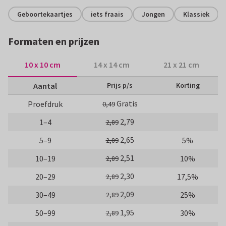
Geboortekaartjes
iets fraais
Jongen
Klassiek
Formaten en prijzen
10 x 10 cm
14 x 14 cm
21 x 21 cm
Aantal
Prijs p/s
Korting
Gratis
Proefdruk
0,49
2,79
1–4
2,89
2,65
5–9
5%
2,89
2,51
10–19
10%
2,89
2,30
20–29
17,5%
2,89
2,09
30–49
25%
2,89
1,95
50–99
30%
2,89