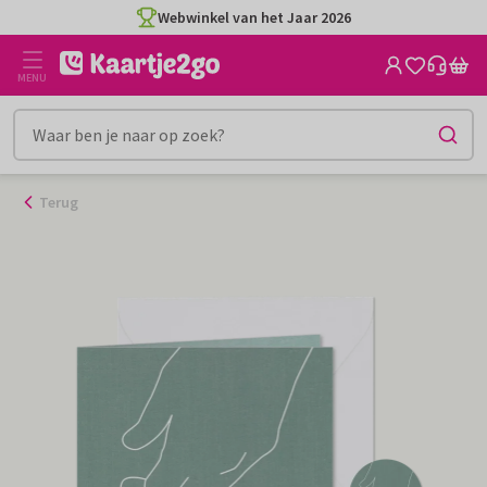
Ga
Webwinkel van het Jaar 2026
naar
de
MENU
inhoud
Terug