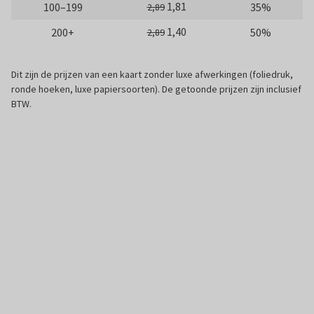
1,81
100–199
35%
2,89
1,40
200+
50%
2,89
Dit zijn de prijzen van een kaart zonder luxe afwerkingen (foliedruk,
ronde hoeken, luxe papiersoorten). De getoonde prijzen zijn inclusief
BTW.