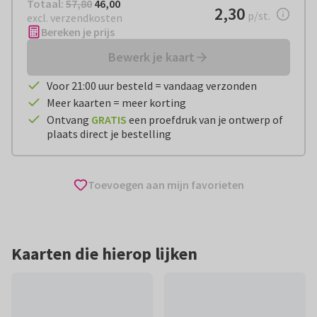
Totaal:
€ 46,00
Totaal:
57,80
46,00
€ 2,30
2,30
per stuk
p/st.
excl. verzendkosten
Bereken je prijs
Bewerk je kaart
Voor 21:00 uur besteld = vandaag verzonden
Meer kaarten = meer korting
Ontvang
GRATIS
een proefdruk van je ontwerp of
plaats direct je bestelling
Toevoegen aan mijn favorieten
Kaarten die hierop lijken