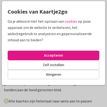
Mooie extra's bij je kaart
Cookies van Kaartje2go
Ga je akkoord met het opslaan van
cookies
op jouw
apparaat om de website te verbeteren, het
websitegebruik te analyseren en gepersonaliseerde
inhoud aan te bieden?
Accepteren
Zelf instellen
Productinformatie
Weigeren
Originele geboortekaart in rustige linnenlook met
groentinten, met eenvoudige maar krachtige illustratie van
handen/aan de hand genomen kind.
Alle kaarten zijn helemaal naar wens aan te passen