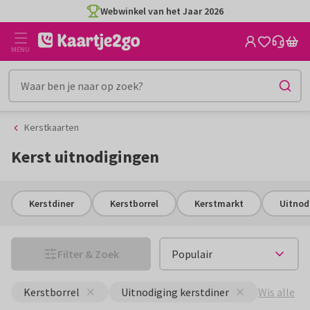
Ga
Ga
CO2-neutraal gedrukt
naar
naar
de
het
MENU
inhoud
filter
Kerstkaarten
Kerst uitnodigingen
Kerstdiner
Kerstborrel
Kerstmarkt
Uitnod
Filter & Zoek
Wis alle
Kerstborrel
Uitnodiging kerstdiner