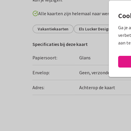
Alle kaarten zijn helemaal naar wens aan te p
Coo
Ga je 
Vakantiekaarten
Els Lucker Design
Nede
verbet
aan te
Specificaties bij deze kaart
Papiersoort:
Glans
Envelop:
Geen, verzonden als ansi
Adres:
Achterop de kaart