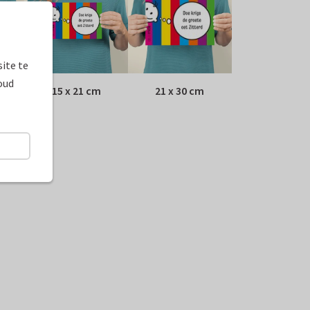
ite te
oud
15 x 21 cm
21 x 30 cm