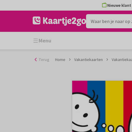
Ga
Nieuwe klant 
naar
de
inhoud
Menu
Terug
Home
Vakantiekaarten
Vakantieka