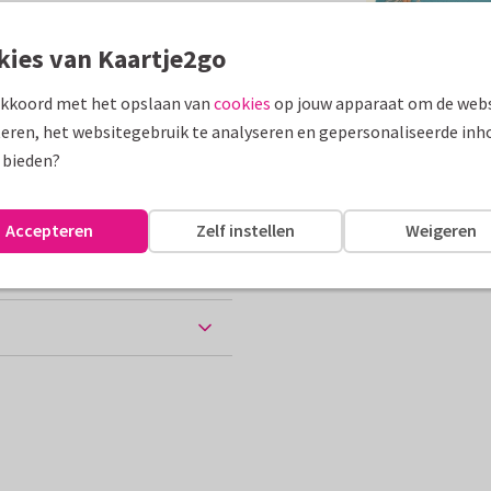
assen
kies van Kaartje2go
akkoord met het opslaan van
cookies
op jouw apparaat om de webs
rland
Groeten uit...
eren, het websitegebruik te analyseren en gepersonaliseerde inh
10 x 15 cm
 bieden?
Accepteren
Zelf instellen
Weigeren
chtkaart