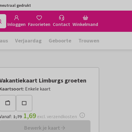
neutraal gedrukt
Inloggen
Favorieten
Contact
Winkelmand
aus
Verjaardag
Geboorte
Trouwen
Vakantiekaart Limburgs groeten
Vanaf:
€ 1,69
excl. verzendkosten
Kaartsoort
:
Enkele kaart
1,69
Vanaf
:
1,79
excl. verzendkosten
Bewerk je kaart