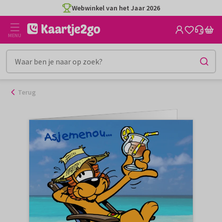
Ga
Webwinkel van het Jaar 2026
naar
de
MENU
inhoud
Terug