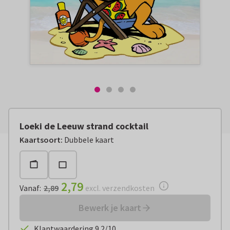
Loeki de Leeuw strand cocktail
Vanaf:
€ 2,79
excl. verzendkosten
Kaartsoort
:
Dubbele kaart
2,79
Vanaf
:
2,89
excl. verzendkosten
Bewerk je kaart
Klantwaardering 9.2/10