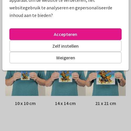
apparaat om de website te verbeteren, het
Papiersoort:
Kies uit 6 luxe papiersoorten
websitegebruik te analyseren en gepersonaliseerde
inhoud aan te bieden?
Envelop:
Witte vensterenvelop
Accepteren
Adres:
Achterop de kaart
Zelf instellen
Formaten
Weigeren
10 x 10 cm
14 x 14 cm
21 x 21 cm