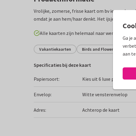
Vrolijke, zomerse, frisse kaart om bv iemand een 
omdat je aan hem/haar denkt. Het ijsje maakt de k
Coo
Alle kaarten zijn helemaal naar wens aan te p
Ga je 
verbet
Vakantiekaarten
Birds and Flowers
Fijne
aan te
Specificaties bij deze kaart
Papiersoort:
Kies uit 6 luxe papiersoor
Envelop:
Witte vensterenvelop
Adres:
Achterop de kaart