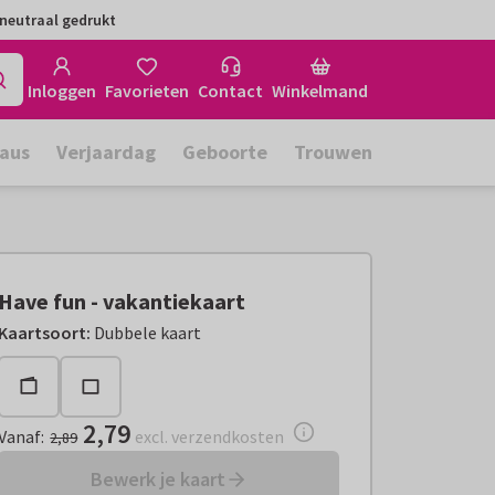
neutraal gedrukt
Inloggen
Favorieten
Contact
Winkelmand
aus
Verjaardag
Geboorte
Trouwen
Have fun - vakantiekaart
Vanaf:
€ 2,79
excl. verzendkosten
Kaartsoort
:
Dubbele kaart
2,79
Vanaf
:
excl. verzendkosten
2,89
Bewerk je kaart