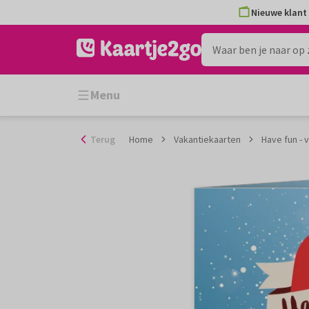
Ga
Nieuwe klant 
naar
de
inhoud
Menu
Terug
Home
Vakantiekaarten
Have fun - 