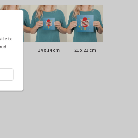
ite te
oud
10 x 10 cm
14 x 14 cm
21 x 21 cm