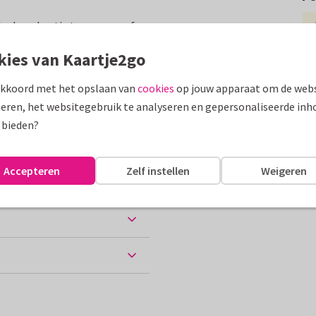
leuke vakantie te wensen, of
aart extra lekker ;)
kies van Kaartje2go
assen
akkoord met het opslaan van
cookies
op jouw apparaat om de webs
eren, het websitegebruik te analyseren en gepersonaliseerde inh
 vakantie
 bieden?
Accepteren
Zelf instellen
Weigeren
ten