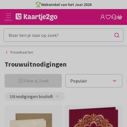
Ga
Ga
CO2-neutraal gedrukt
naar
naar
de
het
MENU
inhoud
filter
Trouwkaarten
Trouwuitnodigingen
Filter & Zoek
Uitnodigingen bruiloft