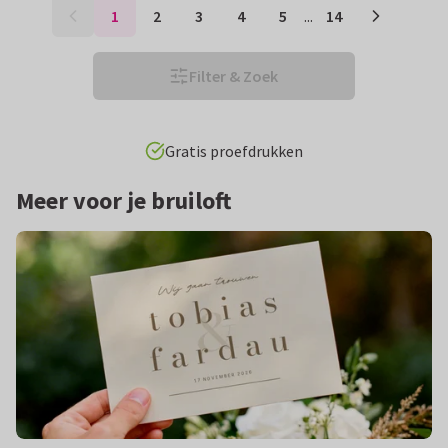
1
2
3
4
5
...
14
Filter & Zoek
Win gratis trouwkaarten t.w.v. € 250!
Meer voor je bruiloft