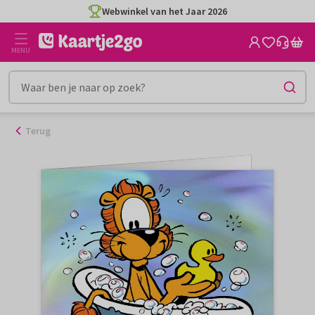
Ga
Webwinkel van het Jaar 2026
naar
de
MENU
inhoud
Terug