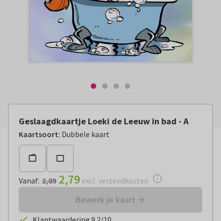
Geslaagdkaartje Loeki de Leeuw in bad - A
Vanaf:
€ 2,79
excl. verzendkosten
Kaartsoort
:
Dubbele kaart
2,79
Vanaf
:
2,89
excl. verzendkosten
Bewerk je kaart
Klantwaardering 9.2/10