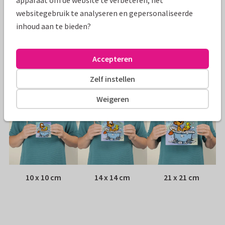
apparaat om de website te verbeteren, het
Papiersoort:
Kies uit 6 luxe papiersoorten
websitegebruik te analyseren en gepersonaliseerde
inhoud aan te bieden?
Envelop:
Witte vensterenvelop
Accepteren
Adres:
Achterop de kaart
Zelf instellen
Formaten
Weigeren
10 x 10 cm
14 x 14 cm
21 x 21 cm