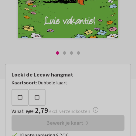
Loeki de Leeuw hangmat
Vanaf:
€ 2,79
excl. verzendkosten
Kaartsoort
:
Dubbele kaart
2,79
Vanaf
:
excl. verzendkosten
2,89
Bewerk je kaart
Klantwaardering 9.2/10