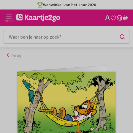
Ga
Webwinkel van het Jaar 2026
naar
de
MENU
inhoud
Terug