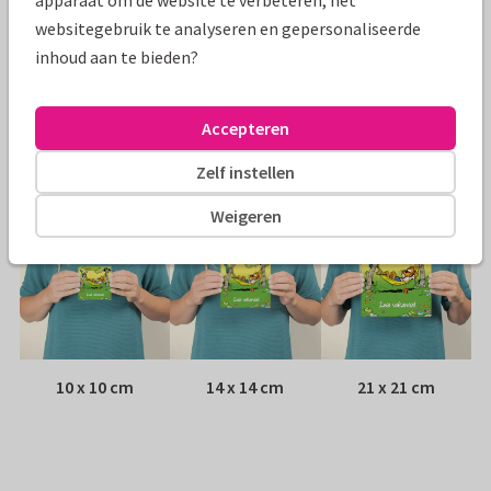
apparaat om de website te verbeteren, het
Papiersoort:
Kies uit 6 luxe papiersoorten
websitegebruik te analyseren en gepersonaliseerde
inhoud aan te bieden?
Envelop:
Witte vensterenvelop
Accepteren
Adres:
Achterop de kaart
Zelf instellen
Formaten
Weigeren
10 x 10 cm
14 x 14 cm
21 x 21 cm