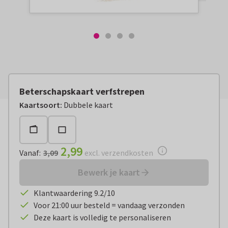
Beterschapskaart verfstrepen
Vanaf:
€ 2,99
excl. verzendkosten
Kaartsoort
:
Dubbele kaart
2,99
Vanaf
:
3,09
excl. verzendkosten
Bewerk je kaart
Klantwaardering 9.2/10
Voor 21:00 uur besteld = vandaag verzonden
Deze kaart is volledig te personaliseren