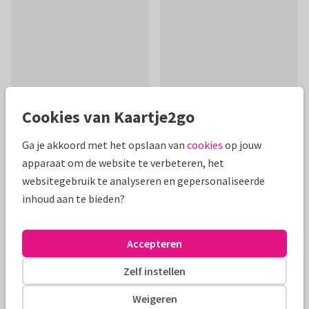
Cookies van Kaartje2go
Ga je akkoord met het opslaan van
cookies
op jouw
Productinformatie
apparaat om de website te verbeteren, het
Moderne kaart om iemand beterschap te wensen. Plaats een
websitegebruik te analyseren en gepersonaliseerde
persoonlijke tekst binnenin.
inhoud aan te bieden?
Alle kaarten zijn helemaal naar wens aan te passen
Accepteren
Beterschapskaarten
Papercute
Vrouw
Zelf instellen
Weigeren