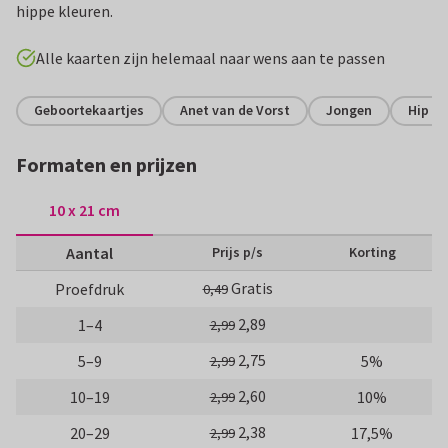
hippe kleuren.
Alle kaarten zijn helemaal naar wens aan te passen
Geboortekaartjes
Anet van de Vorst
Jongen
Hip en
Formaten en prijzen
10 x 21 cm
Aantal
Prijs p/s
Korting
Gratis
Proefdruk
0,49
2,89
1–4
2,99
2,75
5–9
5%
2,99
2,60
10–19
10%
2,99
2,38
20–29
17,5%
2,99