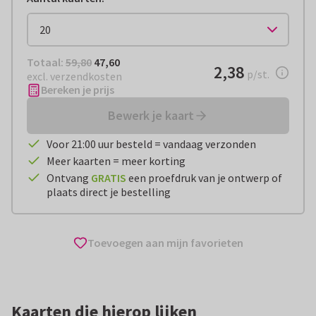
Totaal:
€ 47,60
Totaal:
59,80
47,60
€ 2,38
2,38
per stuk
p/st.
excl. verzendkosten
Bereken je prijs
Bewerk je kaart
Voor 21:00 uur besteld = vandaag verzonden
Meer kaarten = meer korting
Ontvang
GRATIS
een proefdruk van je ontwerp of
plaats direct je bestelling
Toevoegen aan mijn favorieten
Kaarten die hierop lijken