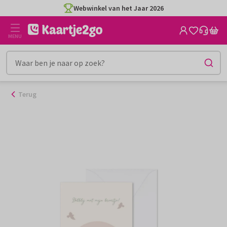
Ga
Webwinkel van het Jaar 2026
naar
de
MENU
inhoud
Terug