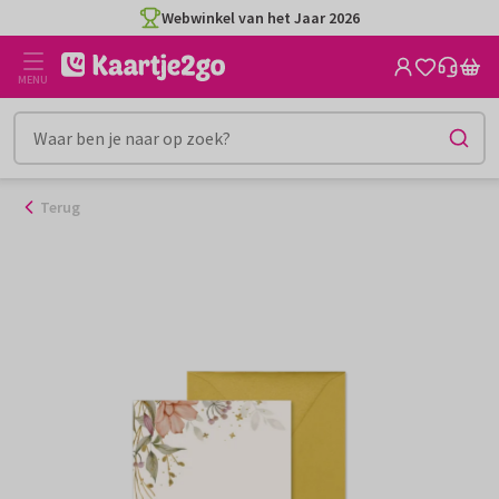
Ga
Webwinkel van het Jaar 2026
naar
de
MENU
inhoud
Terug