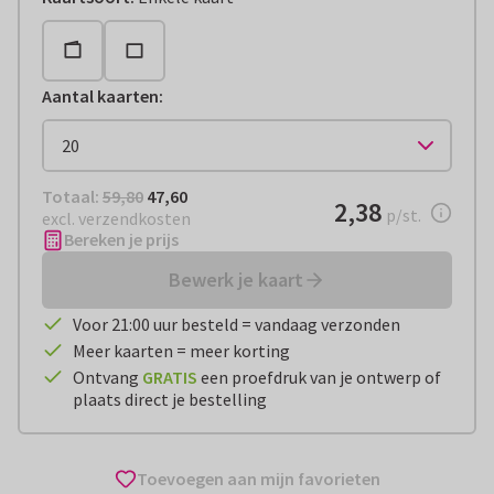
Aantal kaarten
:
Totaal:
€ 47,60
Totaal:
59,80
47,60
€ 2,38
2,38
per stuk
p/st.
excl. verzendkosten
Bereken je prijs
Bewerk je kaart
Voor 21:00 uur besteld = vandaag verzonden
Meer kaarten = meer korting
Ontvang
GRATIS
een proefdruk van je ontwerp of
plaats direct je bestelling
Toevoegen aan mijn favorieten