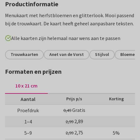
Productinformatie
Menukaart met herfstbloemen en glitterlook. Mooi passend
bij de trouwkaart. De kaart heeft geheel aanpasbare teksten.
Alle kaarten zijn helemaal naar wens aan te passen
Trouwkaarten
Anet van de Vorst
Stijlvol
Bloemen
Formaten en prijzen
10 x 21 cm
Aantal
Prijs p/s
Korting
Gratis
Proefdruk
0,49
2,89
1–4
2,99
2,75
5–9
5%
2,99