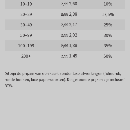
2,60
10–19
10%
2,99
2,38
20–29
17,5%
2,99
2,17
30–49
25%
2,99
2,02
50–99
30%
2,99
1,88
100–199
35%
2,99
1,45
200+
50%
2,99
Dit zijn de prijzen van een kaart zonder luxe afwerkingen (foliedruk,
ronde hoeken, luxe papiersoorten). De getoonde prijzen zijn inclusief
BTW.