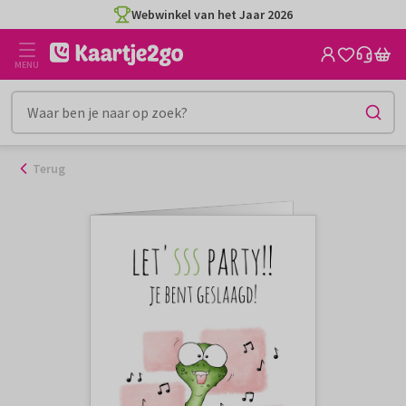
Ga
Webwinkel van het Jaar 2026
naar
de
MENU
inhoud
Terug