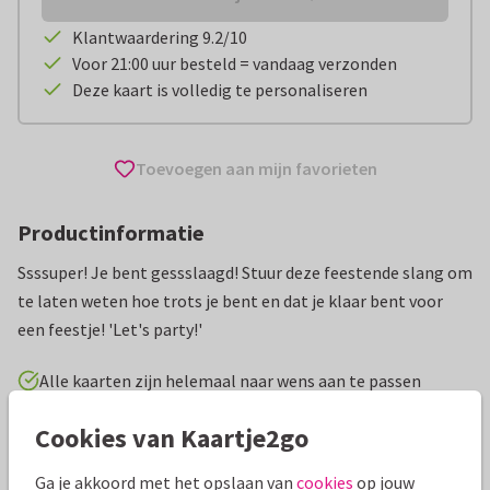
Klantwaardering 9.2/10
Voor 21:00 uur besteld = vandaag verzonden
Deze kaart is volledig te personaliseren
Toevoegen aan mijn favorieten
Productinformatie
Ssssuper! Je bent gessslaagd! Stuur deze feestende slang om
te laten weten hoe trots je bent en dat je klaar bent voor
een feestje! 'Let's party!'
Alle kaarten zijn helemaal naar wens aan te passen
Cookies van Kaartje2go
Geslaagd kaarten
Kaj Ockels
Middelbare school
Ga je akkoord met het opslaan van
cookies
op jouw