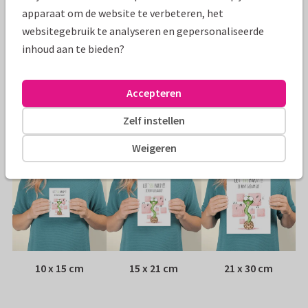
Specificaties bij deze kaart
apparaat om de website te verbeteren, het
websitegebruik te analyseren en gepersonaliseerde
Papiersoort:
Kies uit 6 luxe papiersoorten
inhoud aan te bieden?
Envelop:
Witte vensterenvelop
Accepteren
Adres:
Achterop de kaart
Zelf instellen
Formaten
Weigeren
10 x 15 cm
15 x 21 cm
21 x 30 cm