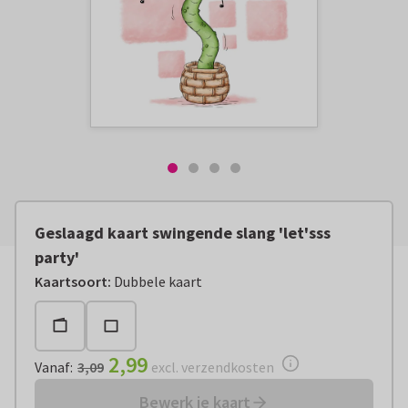
Geslaagd kaart swingende slang 'let'sss
party'
Vanaf:
€ 2,99
excl. verzendkosten
Kaartsoort
:
Dubbele kaart
2,99
Vanaf
:
3,09
excl. verzendkosten
Bewerk je kaart