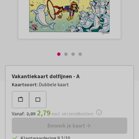
Vakantiekaart dolfijnen - A
Vanaf:
€ 2,79
excl. verzendkosten
Kaartsoort
:
Dubbele kaart
2,79
Vanaf
:
2,89
excl. verzendkosten
Bewerk je kaart
Klantwaardering 9.2/10