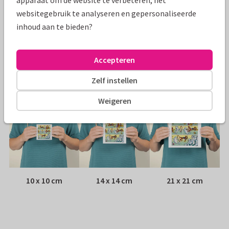
apparaat om de website te verbeteren, het
Papiersoort:
Kies uit 6 luxe papiersoorten
websitegebruik te analyseren en gepersonaliseerde
inhoud aan te bieden?
Envelop:
Witte vensterenvelop
Accepteren
Adres:
Achterop de kaart
Zelf instellen
Formaten
Weigeren
10 x 10 cm
14 x 14 cm
21 x 21 cm