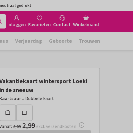
neutraal gedrukt
Inloggen
Favorieten
Contact
Winkelmand
aus
Verjaardag
Geboorte
Trouwen
Vakantiekaart wintersport Loeki
in de sneeuw
Vanaf:
€ 2,99
excl. verzendkosten
Kaartsoort
:
Dubbele kaart
2,99
Vanaf
:
excl. verzendkosten
3,09