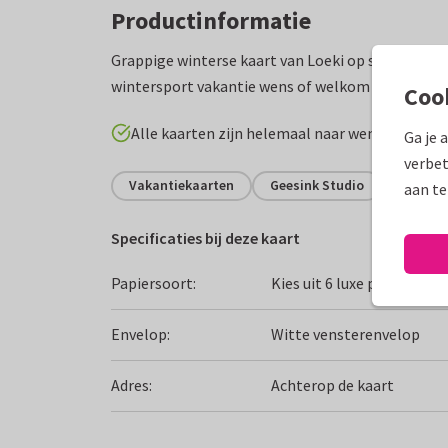
Productinformatie
Grappige winterse kaart van Loeki op ski's in de s
wintersport vakantie wens of welkom thuis. Ook l
Coo
Alle kaarten zijn helemaal naar wens aan te p
Ga je 
verbet
Vakantiekaarten
Geesink Studio
Oostenr
aan te
Specificaties bij deze kaart
Papiersoort:
Kies uit 6 luxe papiersoor
Envelop:
Witte vensterenvelop
Adres:
Achterop de kaart