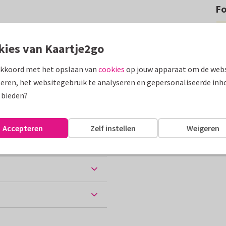
F
neeuw als vakantiegroet, fijne
euk als ansichtkaart.
kies van Kaartje2go
assen
akkoord met het opslaan van
cookies
op jouw apparaat om de webs
eren, het websitegebruik te analyseren en gepersonaliseerde inh
ijk
 bieden?
Accepteren
Zelf instellen
Weigeren
ten