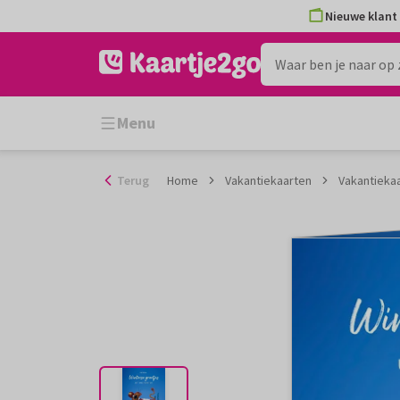
Ga
Nieuwe klant 
naar
de
inhoud
Menu
Terug
Home
Vakantiekaarten
Vakantiekaa