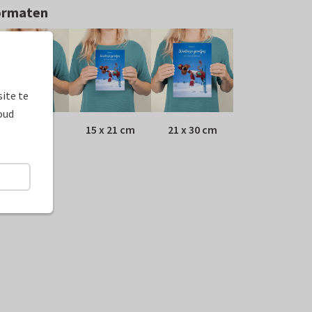
ormaten
ite te
oud
10 x 15 cm
15 x 21 cm
21 x 30 cm