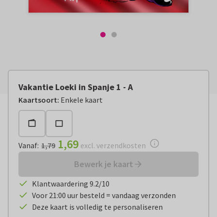
Vakantie Loeki in Spanje 1 - A
Vanaf:
€ 1,69
excl. verzendkosten
Kaartsoort
:
Enkele kaart
1,69
Vanaf
:
1,79
excl. verzendkosten
Bewerk je kaart
Klantwaardering 9.2/10
Voor 21:00 uur besteld = vandaag verzonden
Deze kaart is volledig te personaliseren