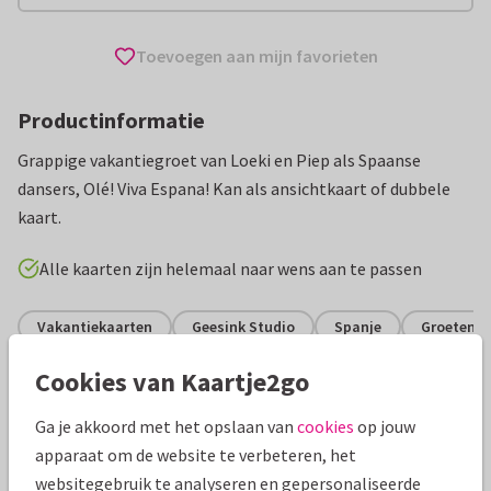
Toevoegen aan mijn favorieten
Productinformatie
Grappige vakantiegroet van Loeki en Piep als Spaanse
dansers, Olé! Viva Espana! Kan als ansichtkaart of dubbele
kaart.
Alle kaarten zijn helemaal naar wens aan te passen
Vakantiekaarten
Geesink Studio
Spanje
Groeten ui
Cookies van Kaartje2go
Specificaties bij deze kaart
Ga je akkoord met het opslaan van
cookies
op jouw
Papiersoort:
Glans
apparaat om de website te verbeteren, het
websitegebruik te analyseren en gepersonaliseerde