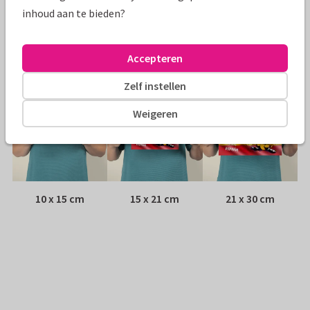
Envelop:
Geen, verzonden als ansichtkaart
inhoud aan te bieden?
Adres:
Achterop de kaart
Accepteren
Formaten
Zelf instellen
Weigeren
10 x 15 cm
15 x 21 cm
21 x 30 cm