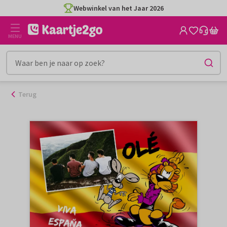
Ga
Webwinkel van het Jaar 2026
naar
de
MENU
inhoud
Terug