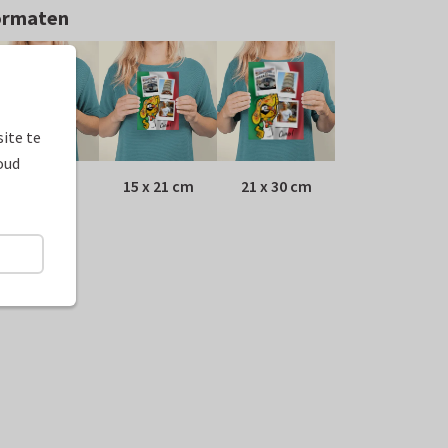
ormaten
ite te
oud
10 x 15 cm
15 x 21 cm
21 x 30 cm