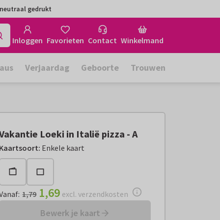
neutraal gedrukt
Inloggen
Favorieten
Contact
Winkelmand
aus
Verjaardag
Geboorte
Trouwen
Vakantie Loeki in Italië pizza - A
Vanaf:
€ 1,69
excl. verzendkosten
Kaartsoort
:
Enkele kaart
1,69
Vanaf
:
1,79
excl. verzendkosten
Bewerk je kaart