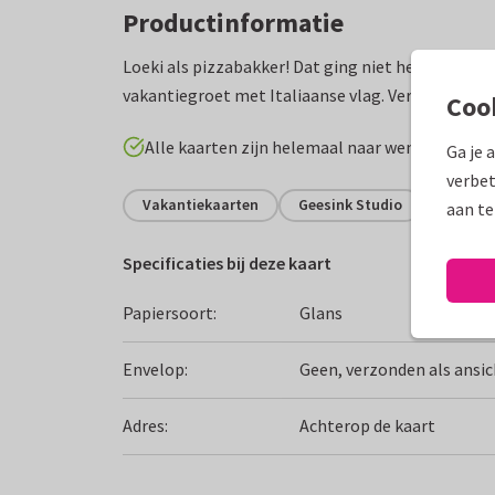
Productinformatie
Loeki als pizzabakker! Dat ging niet helemaal goe
vakantiegroet met Italiaanse vlag. Verplaats en w
Coo
Alle kaarten zijn helemaal naar wens aan te p
Ga je 
verbet
Vakantiekaarten
Geesink Studio
Italië
aan te
Specificaties bij deze kaart
Papiersoort:
Glans
Envelop:
Geen, verzonden als ansi
Adres:
Achterop de kaart