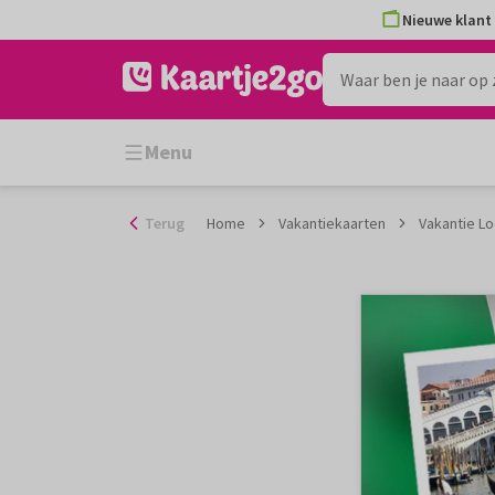
Ga
Nieuwe klant 
naar
de
inhoud
Menu
Terug
Home
Vakantiekaarten
Vakantie Loe