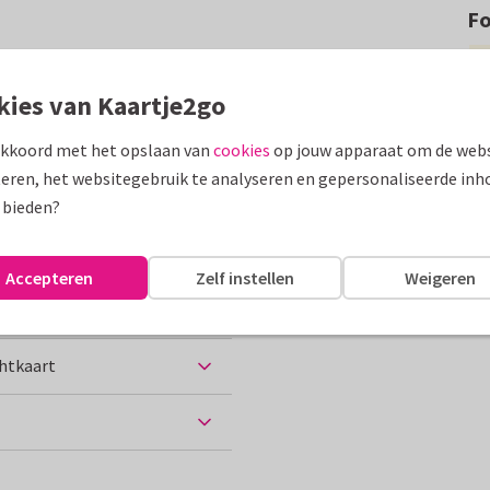
F
d... Grappige collage
ijzig foto's naar wens.
kies van Kaartje2go
assen
akkoord met het opslaan van
cookies
op jouw apparaat om de webs
eren, het websitegebruik te analyseren en gepersonaliseerde inh
Groeten uit...
 bieden?
Accepteren
Zelf instellen
Weigeren
chtkaart