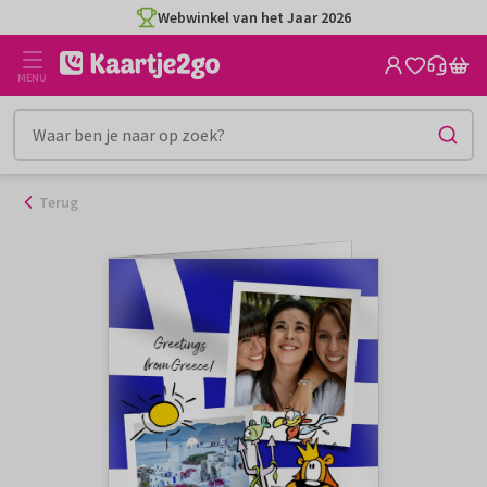
Ga
Webwinkel van het Jaar 2026
naar
de
MENU
inhoud
Terug