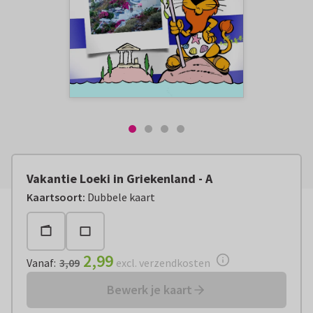
Vakantie Loeki in Griekenland - A
Vanaf:
€ 2,99
excl. verzendkosten
Kaartsoort
:
Dubbele kaart
2,99
Vanaf
:
3,09
excl. verzendkosten
Bewerk je kaart