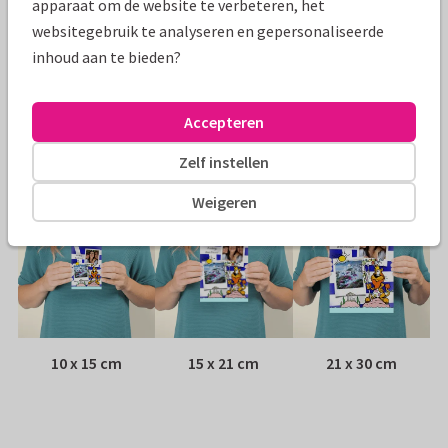
apparaat om de website te verbeteren, het
websitegebruik te analyseren en gepersonaliseerde
Papiersoort:
Kies uit 6 luxe papiersoorten
inhoud aan te bieden?
Envelop:
Witte vensterenvelop
Accepteren
Adres:
Achterop de kaart
Zelf instellen
Formaten
Weigeren
10 x 15 cm
15 x 21 cm
21 x 30 cm