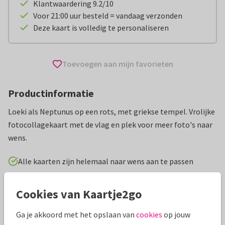
Klantwaardering 9.2/10
Voor 21:00 uur besteld = vandaag verzonden
Deze kaart is volledig te personaliseren
Toevoegen aan mijn favorieten
Productinformatie
Loeki als Neptunus op een rots, met griekse tempel. Vrolijke
fotocollagekaart met de vlag en plek voor meer foto's naar
wens.
Alle kaarten zijn helemaal naar wens aan te passen
Vakantiekaarten
Geesink Studio
Griekenland
Groet
Cookies van Kaartje2go
Ga je akkoord met het opslaan van
cookies
op jouw
Specificaties bij deze kaart