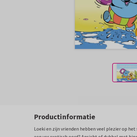
Productinformatie
Loeki en zijn vrienden hebben veel plezier op het
een ver exotisch oord? Ansicht of dubbel met binn