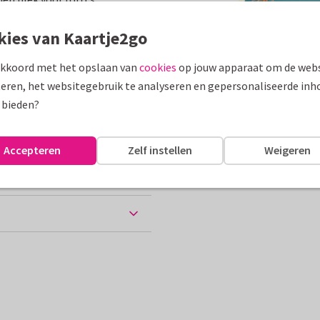
assen
kies van Kaartje2go
akkoord met het opslaan van
cookies
op jouw apparaat om de webs
and
Groeten uit...
eren, het websitegebruik te analyseren en gepersonaliseerde inh
10 x 15 cm
 bieden?
Accepteren
Zelf instellen
Weigeren
chtkaart