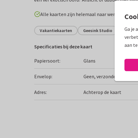
Alle kaarten zijn helemaal naar wens aan te p
Coo
Ga je 
Vakantiekaarten
Geesink Studio
Nederl
verbet
aan te
Specificaties bij deze kaart
Papiersoort:
Glans
Envelop:
Geen, verzonden als ansi
Adres:
Achterop de kaart