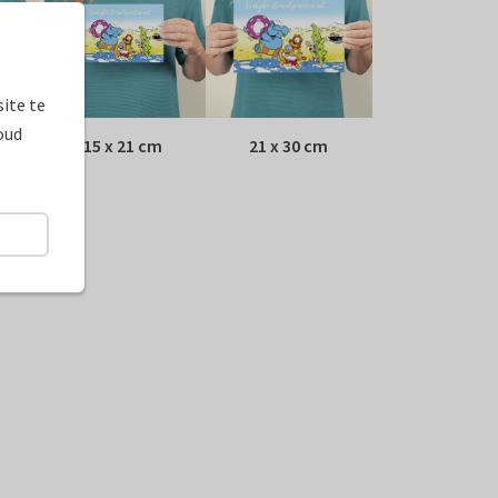
ite te
oud
15 x 21 cm
21 x 30 cm