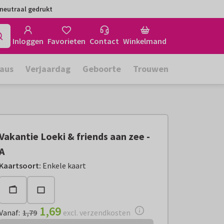
neutraal gedrukt
Inloggen
Favorieten
Contact
Winkelmand
aus
Verjaardag
Geboorte
Trouwen
Vakantie Loeki & friends aan zee -
A
Vanaf:
€ 1,69
excl. verzendkosten
Kaartsoort
:
Enkele kaart
1,69
Vanaf
:
1,79
excl. verzendkosten