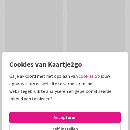
Cookies van Kaartje2go
Ga je akkoord met het opslaan van
cookies
op jouw
apparaat om de website te verbeteren, het
websitegebruik te analyseren en gepersonaliseerde
Productinformatie
inhoud aan te bieden?
Een stijlvol kaartje om iemand te late weten dat je aan
hem/haar denkt in een moeilijke tijd van verlies.
Accepteren
Alle kaarten zijn helemaal naar wens aan te passen
Zelf instellen