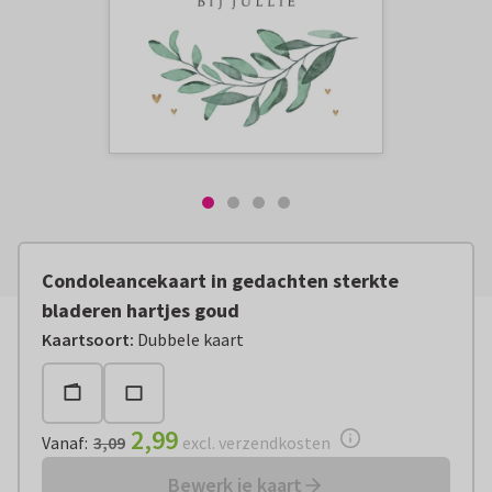
Condoleancekaart in gedachten sterkte
bladeren hartjes goud
Vanaf:
€ 2,99
excl. verzendkosten
Kaartsoort
:
Dubbele kaart
2,99
Vanaf
:
3,09
excl. verzendkosten
Bewerk je kaart