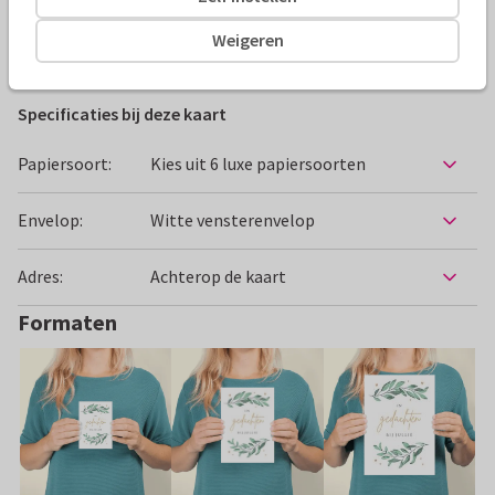
Weigeren
Condoleancekaarten
Paperhugs - by Lidy
Specificaties bij deze kaart
Papiersoort:
Kies uit 6 luxe papiersoorten
Envelop:
Witte vensterenvelop
Adres:
Achterop de kaart
Formaten