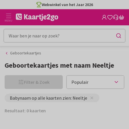
Ga
Ga
Webwinkel van het Jaar 2026
naar
naar
de
het
MENU
inhoud
filter
Geboortekaartjes
Geboortekaartjes met naam Neeltje
Filter & Zoek
Babynaam op alle kaarten zien: Neeltje
Resultaat: 0 kaarten