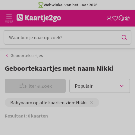
Ga
Ga
Webwinkel van het Jaar 2026
naar
naar
de
het
MENU
inhoud
filter
Geboortekaartjes
Geboortekaartjes met naam Nikki
Filter & Zoek
Babynaam op alle kaarten zien: Nikki
Resultaat: 0 kaarten