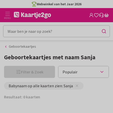
Ga
Ga
Webwinkel van het Jaar 2026
naar
naar
de
het
MENU
inhoud
filter
Geboortekaartjes
Geboortekaartjes met naam Sanja
Filter & Zoek
Babynaam op alle kaarten zien: Sanja
Resultaat: 0 kaarten