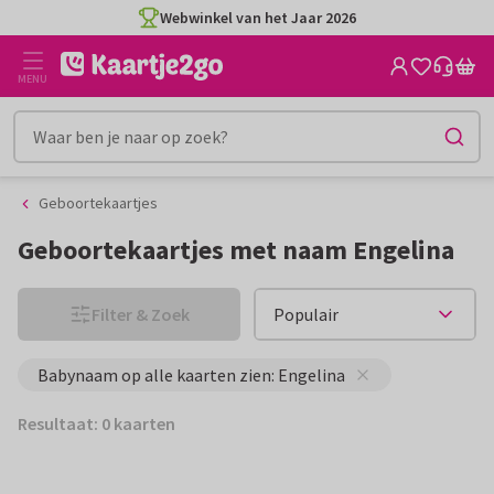
Ga
Ga
Webwinkel van het Jaar 2026
naar
naar
de
het
MENU
inhoud
filter
Geboortekaartjes
Geboortekaartjes met naam Engelina
Filter & Zoek
Babynaam op alle kaarten zien: Engelina
Resultaat: 0 kaarten