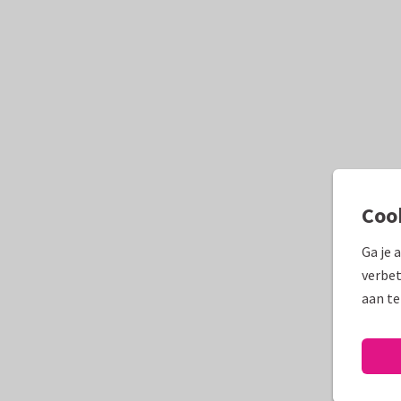
Coo
Ga je 
verbet
aan te