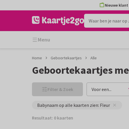
Ga
Ga
Nieuwe klant 
naar
naar
de
het
inhoud
filter
Menu
Home
Geboortekaartjes
Alle
Geboortekaartjes me
Filter & Zoek
Voor een...
Babynaam op alle kaarten zien: Fleur
Resultaat: 0 kaarten